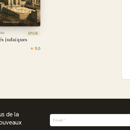
phe
EPUB
és judaïques
★
5.0
s de la
nouveaux