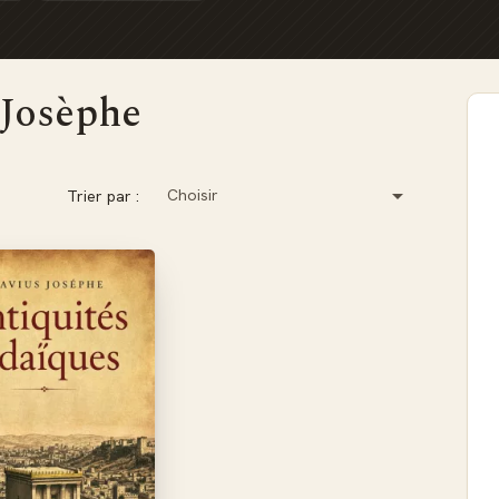
s Josèphe

Choisir
Trier par :