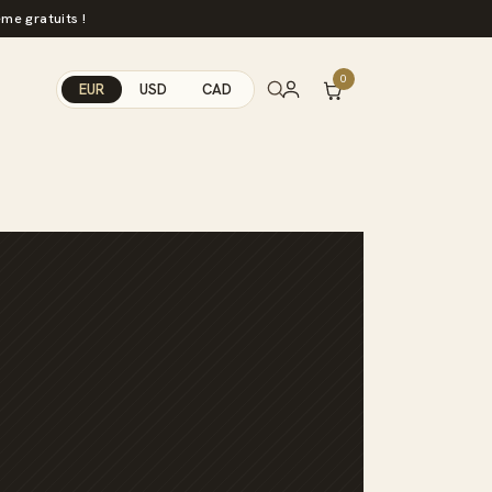
me gratuits !
0
EUR
USD
CAD