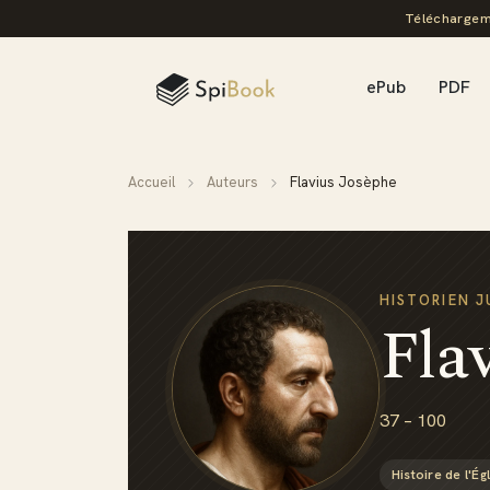
Téléchargem
ePub
PDF
Accueil
Auteurs
Flavius Josèphe
HISTORIEN J
Fla
37 – 100
Histoire de l'Ég