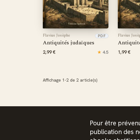
Flavius Josèphe
Flavius Josè
PDF
Antiquités judaïques
Antiquit
2,99 €
★
1,99 €
4.5
Affichage 1-2 de 2 article(s)
Pour être prévenu
publication des 