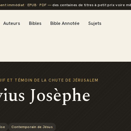
ent immédiat · EPUB · PDF —
des centaines de titres à petit prix voire mê
Auteurs
Bibles
Bible Annotée
Sujets
UIF ET TÉMOIN DE LA CHUTE DE JÉRUSALEM
vius Josèphe
lise
Contemporain de Jésus