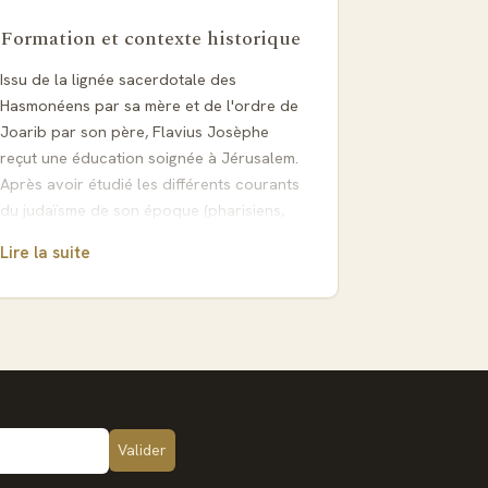
Formation et contexte historique
Issu de la lignée sacerdotale des
Hasmonéens par sa mère et de l'ordre de
Joarib par son père, Flavius Josèphe
reçut une éducation soignée à Jérusalem.
Après avoir étudié les différents courants
du judaïsme de son époque (pharisiens,
sadducéens, esséniens), il choisit de suivre
Lire la suite
la voie pharisienne. En 64, alors âgé de 26
ans, il fut envoyé à Rome pour négocier la
libération de prêtres emprisonnés par le
procurateur Félix, mission qu'il accomplit
avec succès grâce à l'intervention de
l'impératrice Poppée.
La guerre judéo-romaine et le
tournant de sa vie