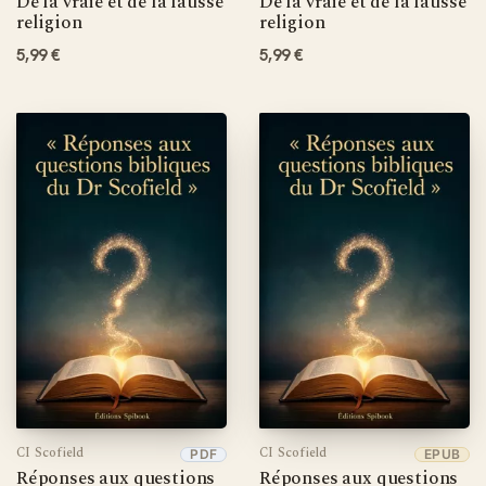
De la vraie et de la fausse
De la vraie et de la fausse
religion
religion
5,99 €
5,99 €
CI Scofield
CI Scofield
PDF
EPUB
Réponses aux questions
Réponses aux questions