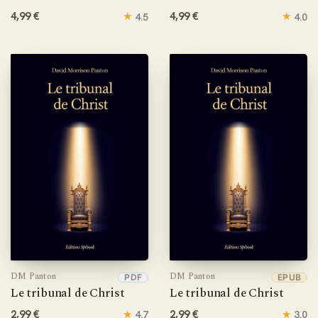
4,99 €
★
4,99 €
★
4.5
4.0
DM Panton
DM Panton
PDF
EPUB
Le tribunal de Christ
Le tribunal de Christ
2,99 €
★
2,99 €
★
4.7
3.0