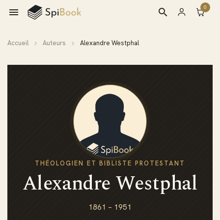
0

search
Accueil
Auteurs
Alexandre Westphal
THÉOLOGIEN ET BIBLISTE PROTESTANT
Alexandre Westphal
1861 – 1951