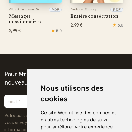
Albert Benjamin Simpson
Andrew Murray
PDF
PDF
Messages
Entière consécration
missionnaires
2,99 €
★
5.0
2,99 €
★
5.0
Pour être prévenus de la publication des
nouveaux ebooks chrétiens
Nous utilisons des
cookies
Ce site Web utilise des cookies et
Votre adresse de messagerie est uniquement utilisée pour
d'autres technologies de suivi
vous envoyer notre lettre d'information ainsi que des
pour améliorer votre expérience
informations concernant nos activités. Vous pouvez à tout