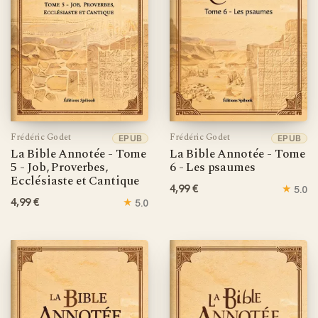
Frédéric Godet
Frédéric Godet
EPUB
EPUB
La Bible Annotée - Tome
La Bible Annotée - Tome
5 - Job, Proverbes,
6 - Les psaumes
Ecclésiaste et Cantique
4,99 €
★
5.0
4,99 €
★
5.0