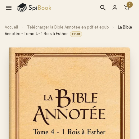
0

search
Accueil
Télécharger la Bible Annotée en pdf et epub
La Bible
Annotée - Tome 4 - 1 Rois à Esther
EPUB