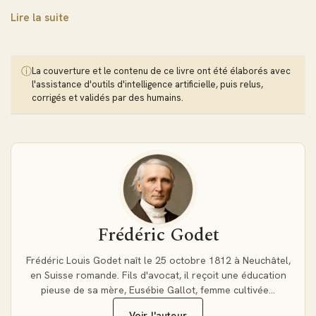
une navigation fluide et des fonctionnalités interactives. Le
Lire la suite
texte s'adapte automatiquement à votre écran, permettant
un ajustement personnalisé de la taille des caractères et du
mode de lecture selon vos préférences.
ⓘ
La couverture et le contenu de ce livre ont été élaborés avec
L'exégèse rigoureuse de Godet, reconnue pour sa
l'assistance d'outils d'intelligence artificielle, puis relus,
profondeur et son originalité, éclaire chaque passage avec
corrigés et validés par des humains.
une intuition remarquable. Les annotations savantes
deviennent accessibles grâce aux liens hypertextes et à la
recherche instantanée, facilitant l'étude comparative et
l'approfondissement thématique.
Emportez cette ressource théologique partout avec
vous et enrichissez votre méditation quotidienne
Frédéric Godet
Frédéric Louis Godet naît le 25 octobre 1812 à Neuchâtel,
en Suisse romande. Fils d'avocat, il reçoit une éducation
pieuse de sa mère, Eusébie Gallot, femme cultivée…
Voir l'auteur