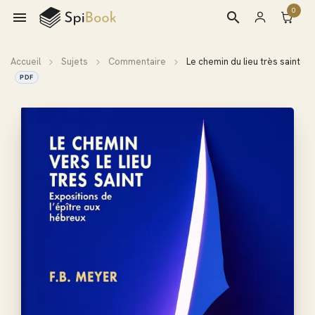
0

search
Accueil
Sujets
Commentaire
Le chemin du lieu très saint
PDF