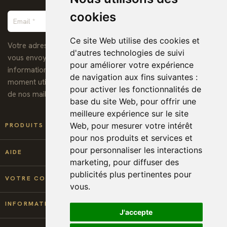
cookies
Ce site Web utilise des cookies et
Votre adresse de messagerie est uniquement utilisée pour
d'autres technologies de suivi
vous envoyer notre lettre d'information ainsi que des
pour améliorer votre expérience
informations concernant nos activités. Vous pouvez à tout
de navigation aux fins suivantes :
moment utiliser le lien de désabonnement intégré dans chacun
pour activer les fonctionnalités de
de nos mails.
base du site Web
,
pour offrir une
meilleure expérience sur le site

Web
,
pour mesurer votre intérêt
PRODUITS
pour nos produits et services et
pour personnaliser les interactions

AIDE
marketing
,
pour diffuser des
publicités plus pertinentes pour

VOTRE COMPTE
vous
.
keyboard_arrow_down
INFORMATIONS
J'accepte