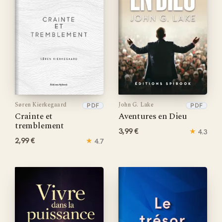
Søren Kierkegaard
John G. Lake
PDF
PDF
Crainte et
Aventures en Dieu
tremblement
3,99 €
★
4.3
2,99 €
★
4.7