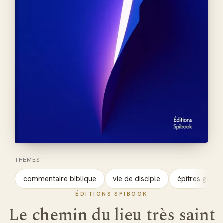
THÈMES
commentaire biblique
vie de disciple
épîtres génér
ÉDITIONS SPIBOOK
Le chemin du lieu très saint