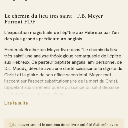
Le chemin du lieu très saint - F.B. Meyer -
Format PDF
L'exposition magistrale de l'épître aux Hébreux par l'un
des plus grands prédicateurs anglais.
Frederick Brotherton Meyer livre dans "Le chemin du lieu
très saint" une analyse théologique remarquable de l'épître
aux Hébreux. Ce pasteur baptiste anglais, ami personnel de
D.L. Moody, dévoile avec une clarté saisissante la dignité du
Christ et la gloire de son office sacerdotal. Meyer met
l'accent sur l'aspect substitutionnaire de la mort du Christ,
rappelant aux chrétiens que la puissance du salut dépasse
largement les rituels religieux.
Lire la suite
Cette œuvre théologique de référence explore les riches
enseignements contenus dans cette épître anonyme du
Nouveau Testament. L'auteur développe magistralement les
thèmes centraux : la supériorité du Christ, son rôle de
ⓘ
La couverture et le contenu de ce livre ont été élaborés avec