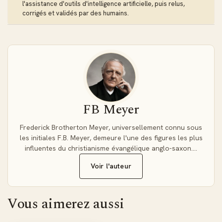
souverain sacrificateur et l'accès au lieu très saint rendu
l'assistance d'outils d'intelligence artificielle, puis relus,
possible par son sacrifice.
corrigés et validés par des humains.
Enrichissez votre bibliothèque théologique avec ce
classique intemporel au format PDF durable.
Pourquoi choisir le format PDF ?
Le format PDF préserve fidèlement la mise en page
originale de cette œuvre académique, idéal pour l'étude
FB Meyer
approfondie et les références précises. Parfait pour
l'impression et l'archivage dans votre bibliothèque
Frederick Brotherton Meyer, universellement connu sous
théologique personnelle.
les initiales F.B. Meyer, demeure l'une des figures les plus
influentes du christianisme évangélique anglo-saxon.…
Voir l'auteur
Vous aimerez aussi