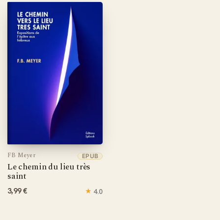
FB Meyer
EPUB
Le chemin du lieu très
saint
3,99 €
★
4.0