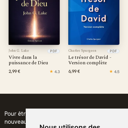
John G. Lake
Charles Spurgeon
PDF
PDF
Vivre dans la
Le trésor de David -
puissance de Dieu
Version complète
2,99 €
★
6,99 €
★
4.3
4.5
Pour être prévenus de la publication des
nouveaux ebooks chrétiens
Nous utilisons des