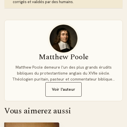
que le Nouveau Testament, et propose pour chaque
corrigés et validés par des humains.
passage une analyse détaillée du sens littéral ainsi que des
applications spirituelles.
L'œuvre de Poole se situe dans la lignée des grands
commentaires protestants de l'ère post-Réforme, et
continue d'être appréciée pour sa profondeur théologique
et sa fidélité au texte biblique.
Matthew Poole
Matthew Poole demeure l'un des plus grands érudits
bibliques du protestantisme anglais du XVIIe siècle.
Théologien puritain, pasteur et commentateur biblique…
Voir l'auteur
Vous aimerez aussi