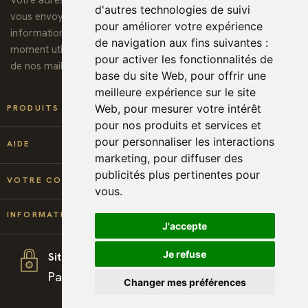
Votre adresse de messagerie est uniquement utilisée pour
d'autres technologies de suivi
vous envoyer notre lettre d'information ainsi que des
pour améliorer votre expérience
informations concernant nos activités. Vous pouvez à tout
de navigation aux fins suivantes :
moment utiliser le lien de désabonnement intégré dans chacun
pour activer les fonctionnalités de
de nos mails.
base du site Web
,
pour offrir une
meilleure expérience sur le site

Web
,
pour mesurer votre intérêt
PRODUITS
pour nos produits et services et
pour personnaliser les interactions

AIDE
marketing
,
pour diffuser des
publicités plus pertinentes pour

VOTRE COMPTE
vous
.
keyboard_arrow_down
INFORMATIONS
J'accepte
Je refuse
Site sécurisé
Paiement et téléchargement 100% sécurisé
Changer mes préférences