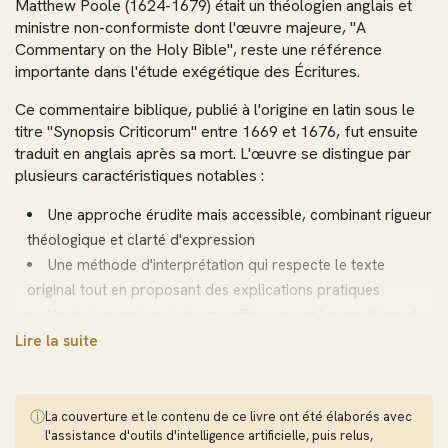
Matthew Poole (1624-1679) était un théologien anglais et
ministre non-conformiste dont l'œuvre majeure, "A
Commentary on the Holy Bible", reste une référence
importante dans l'étude exégétique des Écritures.
Ce commentaire biblique, publié à l'origine en latin sous le
titre "Synopsis Criticorum" entre 1669 et 1676, fut ensuite
traduit en anglais après sa mort. L'œuvre se distingue par
plusieurs caractéristiques notables :
Une approche érudite mais accessible, combinant rigueur
théologique et clarté d'expression
Une méthode d'interprétation qui respecte le texte
original tout en proposant des explications pratiques
Un style concis qui résume efficacement les positions de
nombreux commentateurs antérieurs
Lire la suite
Une orientation calviniste modérée, reflétant les
convictions théologiques de Poole
ⓘ
La couverture et le contenu de ce livre ont été élaborés avec
Le commentaire couvre l'intégralité de la Bible, tant l'Ancien
l'assistance d'outils d'intelligence artificielle, puis relus,