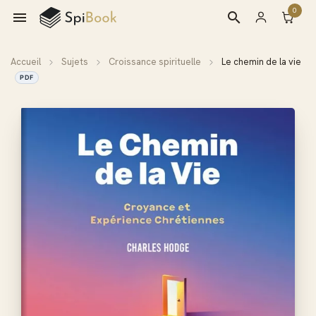
0

search
Accueil
Sujets
Croissance spirituelle
Le chemin de la vie
PDF