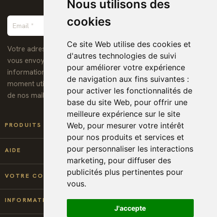
Nous utilisons des
cookies
Ce site Web utilise des cookies et
Votre adresse de messagerie est uniquement utilisée pour
d'autres technologies de suivi
vous envoyer notre lettre d'information ainsi que des
pour améliorer votre expérience
informations concernant nos activités. Vous pouvez à tout
de navigation aux fins suivantes :
moment utiliser le lien de désabonnement intégré dans chacun
pour activer les fonctionnalités de
de nos mails.
base du site Web
,
pour offrir une
meilleure expérience sur le site

Web
,
pour mesurer votre intérêt
PRODUITS
pour nos produits et services et
pour personnaliser les interactions

AIDE
marketing
,
pour diffuser des
publicités plus pertinentes pour

VOTRE COMPTE
vous
.
keyboard_arrow_down
INFORMATIONS
J'accepte