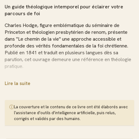
Un guide théologique intemporel pour éclairer votre
parcours de foi
Charles Hodge, figure emblématique du séminaire de
Princeton et théologien presbytérien de renom, présente
dans "Le chemin de la vie" une approche accessible et
profonde des vérités fondamentales de la foi chrétienne.
Publié en 1841 et traduit en plusieurs langues dès sa
parution, cet ouvrage demeure une référence en théologie
pratique.
L'auteur aborde avec clarté les doctrines essentielles :
Lire la suite
l'autorité de l'Écriture, la nature du péché, la justification par
la foi, la repentance véritable et la sanctification du croyant.
Loin d'être un traité aride, ce livre révèle comment la
doctrine biblique transforme concrètement l'existence
ⓘ
La couverture et le contenu de ce livre ont été élaborés avec
quotidienne du chrétien.
l'assistance d'outils d'intelligence artificielle, puis relus,
corrigés et validés par des humains.
Découvrez les enseignements d'un maître de Princeton
dans un format PDF durable