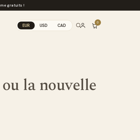
me gratuits !
0
EUR
USD
CAD
 ou la nouvelle