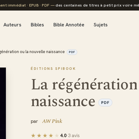
ent immédiat · EPUB · PDF —
des centaines de titres à petit prix voire mê
Auteurs
Bibles
Bible Annotée
Sujets
génération ou la nouvelle naissance
PDF
ÉDITIONS SPIBOOK
La régénération
naissance
PDF
AW Pink
4.0
·
3 avis