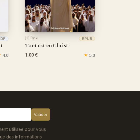
JC Ryle
PDF
EPUB
nt
Tout est en Christ
★
1,00 €
★
4.0
5.0
ent utilisée pour vous
que des informations