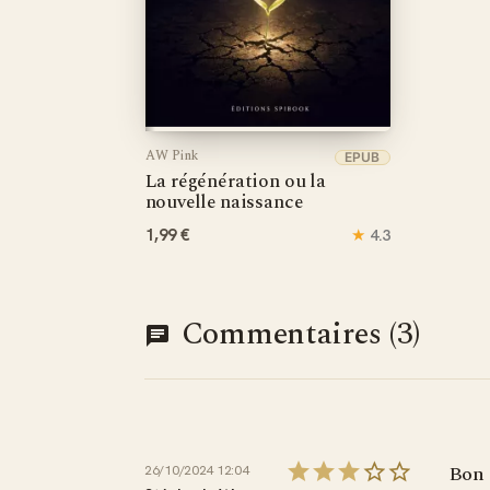
AW Pink
EPUB
La régénération ou la
nouvelle naissance
1,99 €
★
4.3
Commentaires (3)
Bon 
26/10/2024 12:04