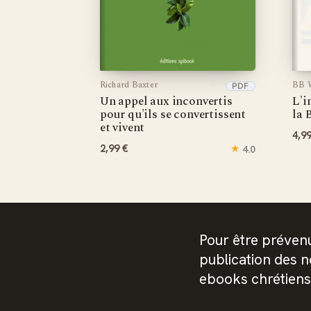
Richard Baxter
BB W
PDF
Un appel aux inconvertis
L'i
pour qu'ils se convertissent
la 
et vivent
4,9
2,99 €
★
4.0
Pour être prévenu
publication des 
ebooks chrétiens