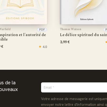
arfield
Thomas Watson
PDF
nspiration et l'autorité de
Le délice spirituel du sai
Bible
3,99 €
9 €
★
4.0
s de la
nouveaux
Votre adresse de messagerie est uniquem
envoyer notre lettre d'information ainsi 