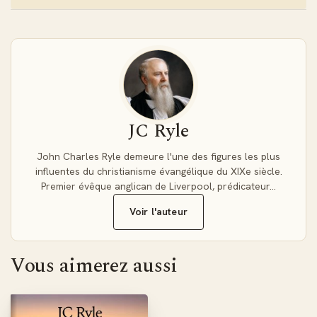
Les avantages du format EPUB pour votre
lecture
Le format EPUB de "Ancien chemins" s'adapte
automatiquement à votre écran pour un confort de lecture
optimal. Modifiez la taille de police, l'espacement et la
luminosité selon vos préférences. Compatible avec la
majorité des liseuses du marché (Kobo, Vivlio, PocketBook)
JC Ryle
et applications de lecture sur smartphone, cet ebook vous
accompagne partout dans votre méditation biblique
John Charles Ryle demeure l'une des figures les plus
quotidienne.
influentes du christianisme évangélique du XIXe siècle.
Premier évêque anglican de Liverpool, prédicateur…
L'héritage théologique de J.C. Ryle
Voir l'auteur
Pasteur anglican et théologien respecté, J.C. Ryle défendait
avec vigueur les principes de la Réforme protestante face
aux courants libéraux de son époque. Son affirmation reste
Vous aimerez aussi
d'actualité : le monde nécessite un enseignement biblique
audacieux et sans compromis plutôt qu'un évangile
réinventé. Ses écrits ont influencé des millions de chrétiens
depuis le XIXe siècle.