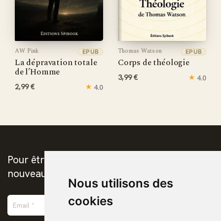
AW Pink
Thomas Watson
EPUB
EPUB
La dépravation totale
Corps de théologie
de l’Homme
3,99 €
★
4.0
2,99 €
★
4.0
Pour être prévenus de la publication des
nouveaux ebooks chrétiens
Nous utilisons des
cookies