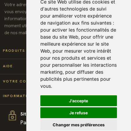
Ce site Web utilise des cookies et
Votre adresse de messagerie est uniquement utilisée pour
d'autres technologies de suivi
vous envoyer notre lettre d'information ainsi que des
pour améliorer votre expérience
informations concernant nos activités. Vous pouvez à tout
de navigation aux fins suivantes :
moment utiliser le lien de désabonnement intégré dans chacun
pour activer les fonctionnalités de
de nos mails.
base du site Web
,
pour offrir une
meilleure expérience sur le site

Web
,
pour mesurer votre intérêt
PRODUITS
pour nos produits et services et
pour personnaliser les interactions

AIDE
marketing
,
pour diffuser des
publicités plus pertinentes pour

VOTRE COMPTE
vous
.
keyboard_arrow_down
INFORMATIONS
J'accepte
Je refuse
Site sécurisé
Paiement et téléchargement 100% sécurisé
Changer mes préférences