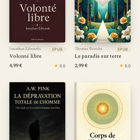
Jonathan Edwards
Thomas Brooks
EPUB
EPUB
Volonté libre
Le paradis sur terre
4,99 €
★
2,99 €
★
5.0
5.0