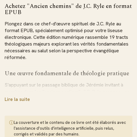
Achetez "Ancien chemins" de J.C. Ryle en format
EPUB
Plongez dans ce chef-d'œuvre spirituel de J.C. Ryle au
format EPUB, spécialement optimisé pour votre liseuse
électronique. Cette édition numérique rassemble 19 tracts
théologiques majeurs explorant les vérités fondamentales
nécessaires au salut selon la perspective évangélique
réformée.
Une œuvre fondamentale de théologie pratique
S'appuyant sur le passage biblique de Jérémie invitant à
marcher dans les "anciens sentiers", J.C. Ryle propose une
exploration approfondie des doctrines chrétiennes
Lire la suite
centrales. Cet ebook aborde avec clarté des sujets
essentiels tels que la conversion, la repentance, le pardon
des péchés, la croix du Christ et la persévérance des saints,
ⓘ
La couverture et le contenu de ce livre ont été élaborés avec
offrant ainsi un fondement solide pour la vie de foi.
l'assistance d'outils d'intelligence artificielle, puis relus,
corrigés et validés par des humains.