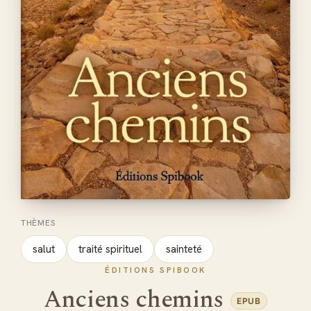
THÈMES
salut
traité spirituel
sainteté
ÉDITIONS SPIBOOK
Anciens chemins
EPUB