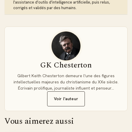
d’explorer « L’Oracle du chien » ou « La Dague ailée » avec
l'assistance d'outils d'intelligence artificielle, puis relus,
corrigés et validés par des humains.
fluidité, et de transformer chaque trajet en moment de
lecture.
La mobilité au service de la lecture
Profitez d’une lecture adaptative qui s’ajuste à votre écran,
qu’il s’agisse de votre smartphone, de votre tablette ou de
votre liseuse. Les marque-pages et la synchronisation vous
permettent de reprendre exactement où vous en étiez.
GK Chesterton
Téléchargement immédiat après paiement sécurisé.
Gilbert Keith Chesterton demeure l'une des figures
intellectuelles majeures du christianisme du XXe siècle.
Écrivain prolifique, journaliste influent et penseur…
Voir l'auteur
Vous aimerez aussi