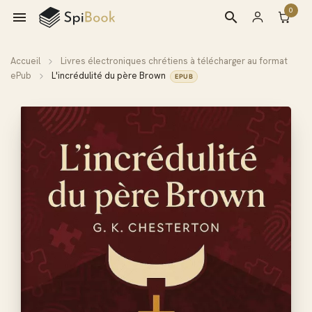
0

search
Accueil
Livres électroniques chrétiens à télécharger au format
ePub
L'incrédulité du père Brown
EPUB