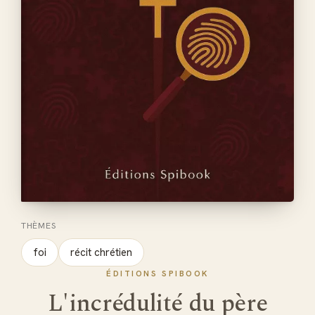
THÈMES
foi
récit chrétien
ÉDITIONS SPIBOOK
L'incrédulité du père