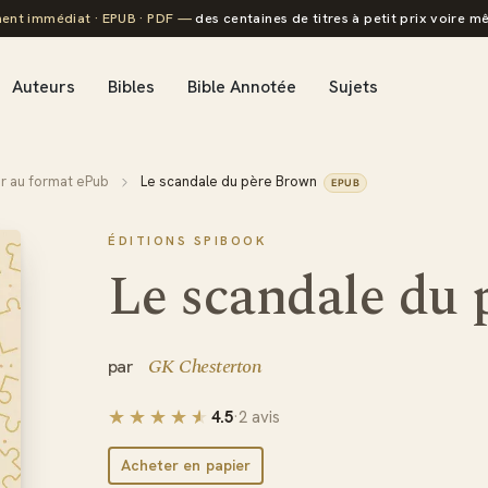
ent immédiat · EPUB · PDF —
des centaines de titres à petit prix voire mê
Auteurs
Bibles
Bible Annotée
Sujets
er au format ePub
Le scandale du père Brown
EPUB
ÉDITIONS SPIBOOK
Le scandale du
GK Chesterton
4.5
·
2 avis
Acheter en papier