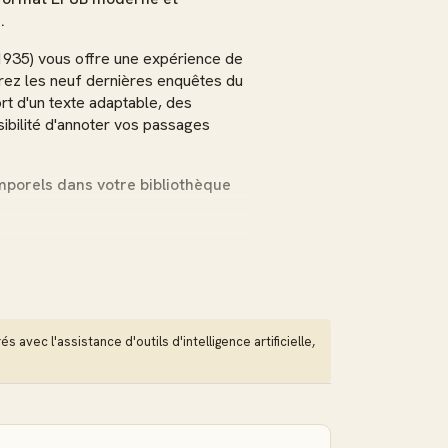
.
1935) vous offre une expérience de
vrez les neuf dernières enquêtes du
rt d'un texte adaptable, des
sibilité d'annoter vos passages
porels dans votre bibliothèque
t moderne
à votre écran et vos préférences de
optimal. Synchronisation automatique
xactement où vous l'aviez laissée.
 avec l'assistance d'outils d'intelligence artificielle,
e instantanée dans tout le texte.
la saga du Père Brown