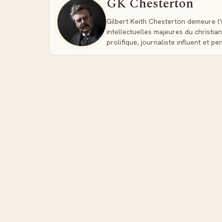
GK Chesterton
Dans ce recueil final, Chesterton déploie tout son 
psychologique. Chaque nouvelle présente un mys
Gilbert Keith Chesterton demeure l'
Père Brown résout grâce à sa compréhension prof
intellectuelles majeures du christia
sagesse spirituelle unique.
prolifique, journaliste influent et p