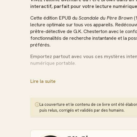
interactif, parfait pour votre lecture numérique
Cette édition EPUB du
Scandale du Père Brown
(
lecture optimale sur tous vos appareils. Redécou
prêtre-détective de G.K. Chesterton avec le confo
fonctionnalités de recherche instantanée et la pos
préférés.
Emportez partout avec vous ces mystères intem
numérique portable.
Format EPUB : La lecture intelligente e
Lire la suite
Profitez d'un texte qui s'adapte automatiquement 
lecture. Mode nuit intégré pour un confort visuel 
entre vos appareils pour reprendre votre lecture e
ⓘ
La couverture et le contenu de ce livre ont été élaborés
Navigation intuitive entre les chapitres et recherch
puis relus, corrigés et validés par des humains.
Neuf nouvelles pour clôturer en beauté 