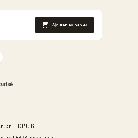

Ajouter au panier
urisé
terton - EPUB
 format EPUB moderne et