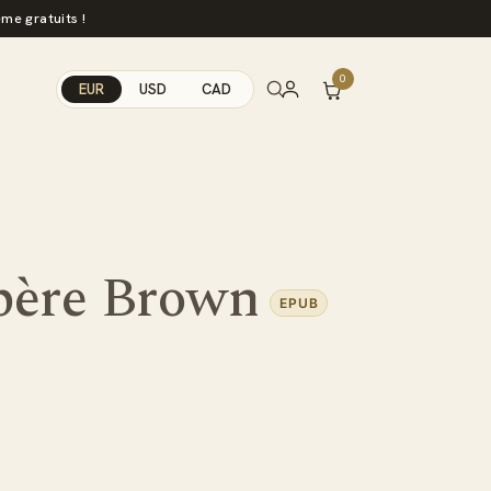
me gratuits !
0
EUR
USD
CAD
 père Brown
EPUB