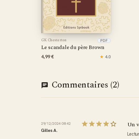
GK Chesterton
PDF
Le scandale du père Brown
4,99 €
★
4.0
Commentaires (2)
Un v
29/12/2024 08:42
Gilles A.
Lectu