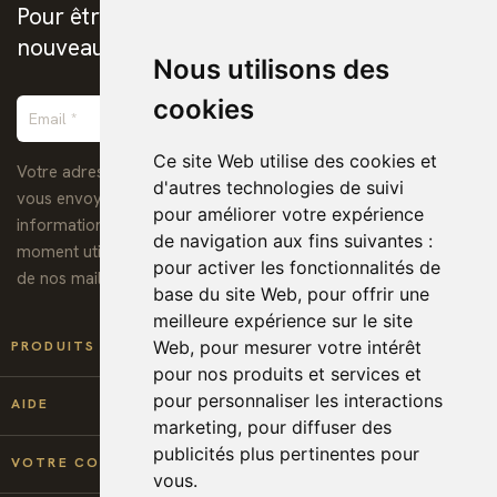
Pour être prévenus de la publication des
nouveaux ebooks chrétiens
Nous utilisons des
cookies
Ce site Web utilise des cookies et
Votre adresse de messagerie est uniquement utilisée pour
d'autres technologies de suivi
vous envoyer notre lettre d'information ainsi que des
pour améliorer votre expérience
informations concernant nos activités. Vous pouvez à tout
de navigation aux fins suivantes :
moment utiliser le lien de désabonnement intégré dans chacun
pour activer les fonctionnalités de
de nos mails.
base du site Web
,
pour offrir une
meilleure expérience sur le site

Web
,
pour mesurer votre intérêt
PRODUITS
pour nos produits et services et
pour personnaliser les interactions

AIDE
marketing
,
pour diffuser des
publicités plus pertinentes pour

VOTRE COMPTE
vous
.