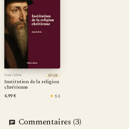
Le format PDF de cette édition garantit une consultation
académique optimale avec pagination fixe, annotations
possibles et compatibilité universelle. Idéal pour l'étude
théologique approfondie, la recherche historique et
l'analyse textuelle, ce document permet une navigation
efficace dans cette œuvre imposante de 1568 pages qui a
connu plus de vingt éditions latines et dix-sept françaises
dès le XVIe siècle.
Jean Calvin
EPUB
Institution de la religion
chrétienne
4,99 €
★
5.0
Commentaires (3)