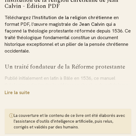
Institution de la religion chrétienne de Jean
Calvin - Édition PDF
Téléchargez l'
Institution de la religion chrétienne
en
format PDF, l'œuvre magistrale de
Jean Calvin
qui a
façonné la théologie protestante réformée depuis 1536. Ce
traité théologique fondamental constitue un document
historique exceptionnel et un pilier de la pensée chrétienne
occidentale.
Un traité fondateur de la Réforme protestante
Publié initialement en latin à Bâle en 1536, ce manuel
théologique deviendra la référence absolue du
calvinisme
.
Jean Calvin y expose sa doctrine de manière systématique
Lire la suite
à travers 80 chapitres répartis en quatre livres. L'édition
définitive de 1560 représente l'aboutissement d'un travail
de vingt-cinq ans de réflexion et de maturation théologique.
ⓘ
La couverture et le contenu de ce livre ont été élaborés avec
l'assistance d'outils d'intelligence artificielle, puis relus,
Les fondements doctrinaux du protestantisme
corrigés et validés par des humains.
réformé