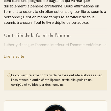
tient dans une poignée de pages et qui va marquer
durablement la pensée chrétienne. Deux affirmations en
forment le cœur : le chrétien est un seigneur libre, soumis à
personne ; il est en même temps le serviteur de tous,
soumis à chacun. Tout le livre déplie ce paradoxe.
Un traité de la foi et de l'amour
Luther y distingue l'homme intérieur et l'homme extérieur. La
foi seule, écrit-il, justifie et libère l'âme, qu'elle unit au Christ
comme l'épouse à l'époux — ce fameux « joyeux échange »
Lire la suite
où le croyant reçoit tout et donne ses misères. De cette
liberté naît alors le service du prochain : non par obligation,
mais spontanément, par amour. On tient là, en quelques
ⓘ
La couverture et le contenu de ce livre ont été élaborés avec
chapitres, l'essentiel de la doctrine réformée de la grâce.
l'assistance d'outils d'intelligence artificielle, puis relus,
corrigés et validés par des humains.
L'Épître au pape Léon X
Le volume s'ouvre sur la lettre que Luther adressa au pape
Léon X pour accompagner son traité. Le ton y surprend :
respectueux envers la personne du pontife, mais sans