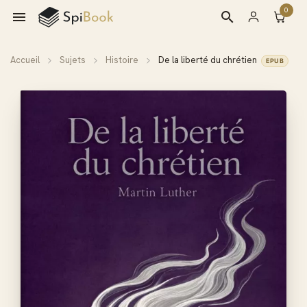
0

search
Accueil
Sujets
Histoire
De la liberté du chrétien
EPUB