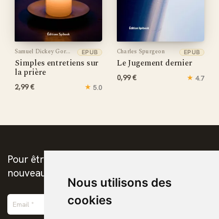
Samuel Dickey Gordon
Charles Spurgeon
EPUB
EPUB
Simples entretiens sur
Le Jugement dernier
la prière
0,99 €
★
4.7
2,99 €
★
5.0
Pour être prévenus de la publication des
nouveaux ebooks chrétiens
Nous utilisons des
cookies