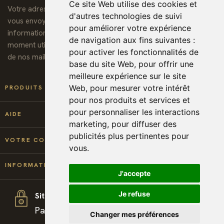
Ce site Web utilise des cookies et
Votre adresse de messagerie est uniquement utilisée pour
d'autres technologies de suivi
vous envoyer notre lettre d'information ainsi que des
pour améliorer votre expérience
informations concernant nos activités. Vous pouvez à tout
de navigation aux fins suivantes :
moment utiliser le lien de désabonnement intégré dans chacun
pour activer les fonctionnalités de
de nos mails.
base du site Web
,
pour offrir une
meilleure expérience sur le site

Web
,
pour mesurer votre intérêt
PRODUITS
pour nos produits et services et
pour personnaliser les interactions

AIDE
marketing
,
pour diffuser des
publicités plus pertinentes pour

VOTRE COMPTE
vous
.
keyboard_arrow_down
INFORMATIONS
J'accepte
Je refuse
Site sécurisé
Paiement et téléchargement 100% sécurisé
Changer mes préférences