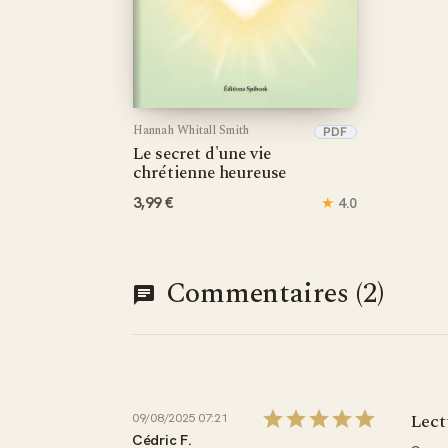
Hannah Whitall Smith
PDF
Le secret d'une vie
chrétienne heureuse
3,99 €
★
4.0
Commentaires (2)
Lect
09/08/2025 07:21
Cédric F.