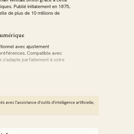
ques. Publié initialement en 1875,
elle de plus de 10 millions de
 numérique
tionnel avec ajustement
s préférences. Compatible avec
e s'adapte parfaitement à votre
incipes bibliques qui conduisent
reine
. Son message résonne avec
mporains en recherche d'authenticité
 avec l'assistance d'outils d'intelligence artificielle,
ns cet EPUB
e de toute vie de foi : comment
les Écritures ? Smith répond avec