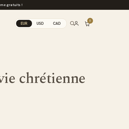
me gratuits !
0
EUR
USD
CAD
vie chrétienne