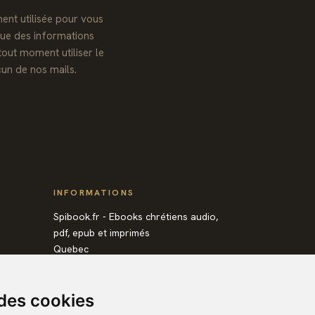
ent utilisée pour vous
que des informations
tout moment utiliser le
un de nos mails.
INFORMATIONS
Spibook.fr - Ebooks chrétiens audio,
pdf, epub et imprimés
Quebec
Canada
Envoyez-nous un e-mail :
 des cookies
contact@spibook.fr