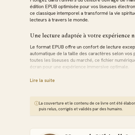
édition EPUB optimisée pour vos liseuses électroni
ce classique intemporel a transformé la vie spiritu
lecteurs à travers le monde.
Une lecture adaptée à votre expérience
Le format EPUB offre un confort de lecture excep
automatique de la taille des caractères selon vo
toutes les liseuses du marché, ce fichier numériqu
écran pour une expérience immersive optimale.
Cette auteure quaker du XIXe siècle dévoile les pr
Lire la suite
vers une
existence chrétienne rayonnante et se
une pertinence étonnante pour les croyants conte
spirituelle.
ⓘ
La couverture et le contenu de ce livre ont été élaborés
puis relus, corrigés et validés par des humains.
Contenu et thématiques développées da
L'ouvrage traite en profondeur la question central
expérimenter la paix et la victoire promises dans 