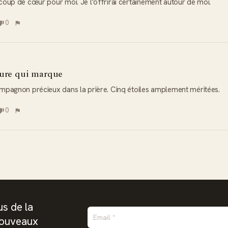
coup de cœur pour moi. Je l'offrirai certainement autour de moi.
0
ure qui marque
mpagnon précieux dans la prière. Cinq étoiles amplement méritées.
0
s de la
nouveaux