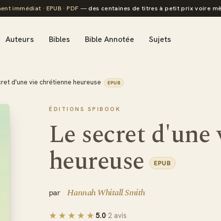
ent immédiat · EPUB · PDF —
des centaines de titres à petit prix voire mê
Auteurs
Bibles
Bible Annotée
Sujets
cret d'une vie chrétienne heureuse
EPUB
ÉDITIONS SPIBOOK
Le secret d'une 
heureuse
EPUB
Hannah Whitall Smith
5.0
·
2 avis