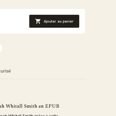

Ajouter au panier
urisé
nnah Whitall Smith en EPUB
nah Whitall Smith
grâce à cette