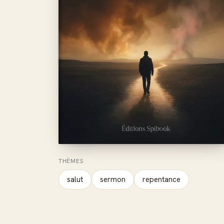
THÈMES
salut
sermon
repentance