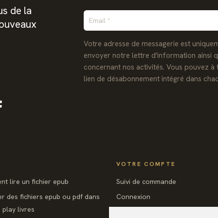
s de la
nouveaux
Votre adresse de messagerie est uniquem
envoyer notre lettre d'information ainsi 
concernant nos activités. Vous pouvez à 
lien de désabonnement intégré dans chac
Facebook
VOTRE COMPTE
t lire un fichier epub
Suivi de commande
er des fichiers epub ou pdf dans
Connexion
play livres
Créez votre compte