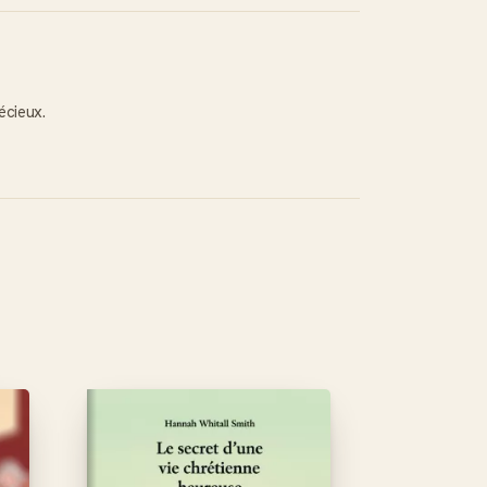
écieux.