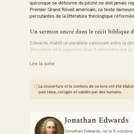
quiconque se détourne du péché ne doit jamais reg
Premier Grand Réveil américain, ce texte demeure 
percutantes de la littérature théologique réformée
Un sermon ancré dans le récit biblique 
Edwards établit un parallèle saisissant entre la d
Jérusalem et le jugement final. Il démontre que la
représente une image spirituelle de la conversion 
péché pour embrasser le salut offert par Christ. L
Lire la suite
transformée en statue de sel pour avoir regardé e
fatales de l'attachement aux plaisirs du monde.
ⓘ
La couverture et le contenu de ce livre ont été élaborés
Cinq raisons théologiques de ne jamais r
puis relus, corrigés et validés par des humains.
Avec une logique implacable, Edwards articule sa 
décisifs. Sodome incarne une cité remplie d'abomin
destruction certaine par le décret divin. Le châtime
Jonathan Edwards
effroyable et universel. Enfin, chaque croyant dis
grâce divine, rendant tout retour au péché à la fois
Jonathan Edwards, né le 5 octobre 