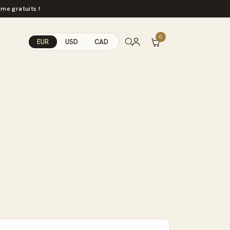
me gratuits !
0
EUR
USD
CAD