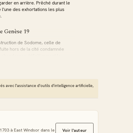
arder en arrière. Prêché durant le
l'une des exhortations les plus
.
de Genèse 19
estruction de Sodome, celle de
 fuite hors de la cité condamnée
: abandonner définitivement le
e sort tragique de la femme de Lot,
n arrière, illustre les conséquences
 avec l'assistance d'outils d'intelligence artificielle,
evenir en arrière
doctrine autour de cinq arguments
ations spirituelles, vouée à une
nt qui la frappe est éternel,
pose d'un refuge assuré dans la
 absurde et périlleux.
1703 à East Windsor dans le
Voir l'auteur