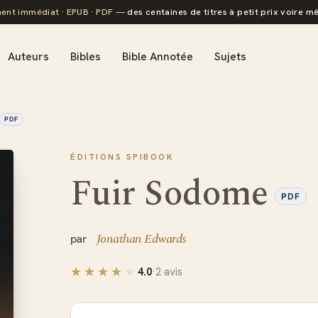
ent immédiat · EPUB · PDF —
des centaines de titres à petit prix voire mê
Auteurs
Bibles
Bible Annotée
Sujets
PDF
ÉDITIONS SPIBOOK
Fuir Sodome
PDF
Jonathan Edwards
4.0
·
2 avis