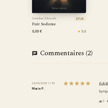
Jonathan Edwards
EPUB
Fuir Sodome
0,00 €
★
5.0
Commentaires (2)
Édif
24/05/2025 11:32
Marie P.
Sympa 
0