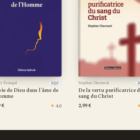
y Scougal
Stephen Charnock
PDF
vie de Dieu dans l'âme de
De la vertu purificatrice 
Homme
sang du Christ
9 €
★
2,99 €
4.0