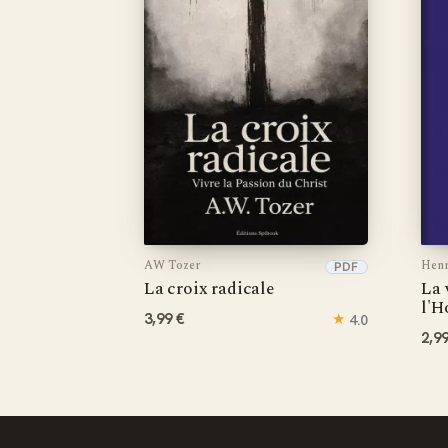
AW Tozer
Henr
PDF
La croix radicale
La 
l'
3,99 €
★
4.0
2,9