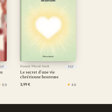
Hannah Whitall Smith
PDF
PDF
du
Le secret d'une vie
chrétienne heureuse
★
3,99 €
★
5.0
4.0