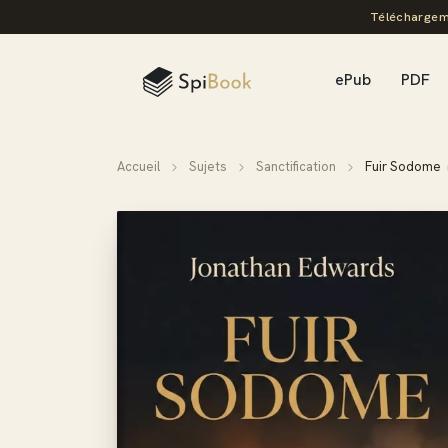
Téléchargem
ePub
PDF
Accueil
Sujets
Sanctification
Fuir Sodome