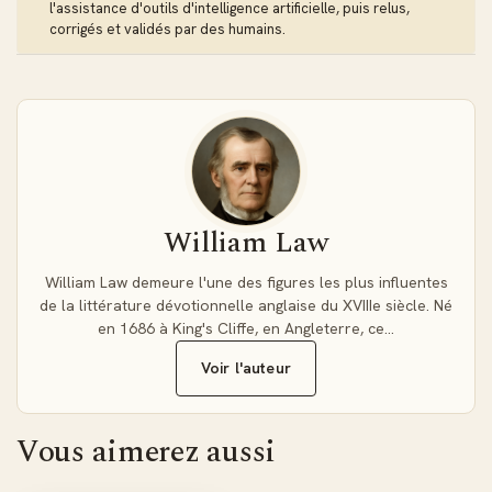
Un manuel pratique pour la croissance
l'assistance d'outils d'intelligence artificielle, puis relus,
spirituelle
corrigés et validés par des humains.
Ce livre va bien au-delà de simples exhortations morales.
Law examine méthodiquement les barrières à la sainteté et
présente des stratégies concrètes pour développer une vie
de prière, d'adoration et de service. Ses conseils restent
d'une pertinence remarquable pour les croyants
d'aujourd'hui.
William Law
Les avantages du format PDF
William Law demeure l'une des figures les plus influentes
Le document PDF préserve la mise en page originale et
de la littérature dévotionnelle anglaise du XVIIIe siècle. Né
garantit une compatibilité universelle. Imprimez les chapitres
en 1686 à King's Cliffe, en Angleterre, ce…
essentiels, annotez directement vos réflexions
personnelles, et organisez votre bibliothèque numérique
Voir l'auteur
avec facilité.
Un héritage spirituel qui traverse les siècles
Vous aimerez aussi
L'influence de William Law s'étend sur plusieurs générations