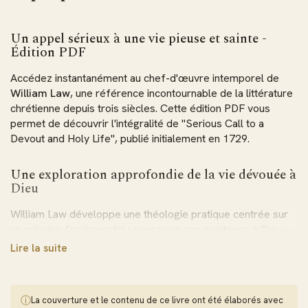
Un appel sérieux à une vie pieuse et sainte -
Édition PDF
Accédez instantanément au chef-d'œuvre intemporel de
William Law
, une référence incontournable de la littérature
chrétienne depuis trois siècles. Cette édition PDF vous
permet de découvrir l'intégralité de "Serious Call to a
Devout and Holy Life", publié initialement en 1729.
Une exploration approfondie de la vie dévouée à
Dieu
William Law développe une théologie pratique centrée sur
un principe fondamental : consacrer son existence à Dieu
constitue la démarche la plus sage et la plus épanouissante.
Lire la suite
Son analyse pénétrante révèle pourquoi tant de chrétiens
peinent à maintenir une ferveur spirituelle constante.
ⓘ
La couverture et le contenu de ce livre ont été élaborés avec