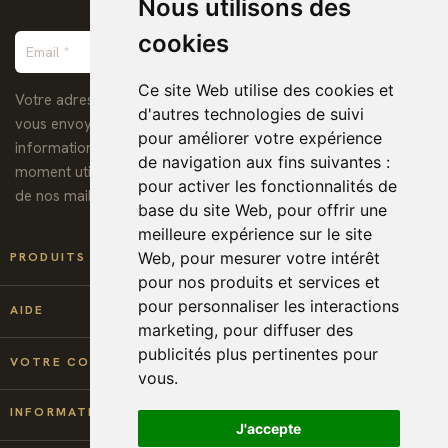
Nous utilisons des
cookies
Ce site Web utilise des cookies et
Votre adresse de messagerie est uniquement utilisée pour
d'autres technologies de suivi
vous envoyer notre lettre d'information ainsi que des
pour améliorer votre expérience
informations concernant nos activités. Vous pouvez à tout
de navigation aux fins suivantes :
moment utiliser le lien de désabonnement intégré dans chacun
pour activer les fonctionnalités de
de nos mails.
base du site Web
,
pour offrir une
meilleure expérience sur le site

Web
,
pour mesurer votre intérêt
PRODUITS
pour nos produits et services et
pour personnaliser les interactions

AIDE
marketing
,
pour diffuser des
publicités plus pertinentes pour

VOTRE COMPTE
vous
.
keyboard_arrow_down
INFORMATIONS
J'accepte