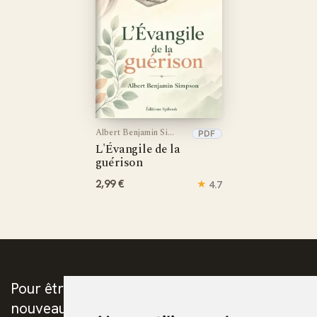
Albert Benjamin Simpson
PDF
L'Évangile de la
guérison
2,99 €
★
4.7
Pour être prévenus de la publication des
nouveaux ebooks chrétiens