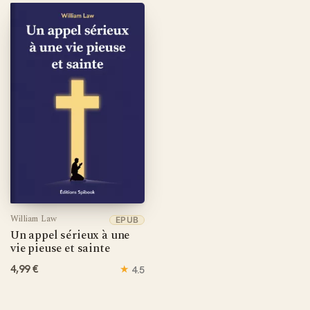
de penseurs chrétiens. Son appel à l'authenticité spirituelle
résonne avec force dans notre époque, offrant un
contrepoint salutaire à la superficialité ambiante et un
chemin vers une foi véritablement transformatrice.
William Law
EPUB
Un appel sérieux à une
vie pieuse et sainte
4,99 €
★
4.5