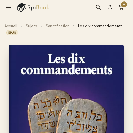
0

search
Accueil
Sujets
Sanctification
Les dix commandements
EPUB