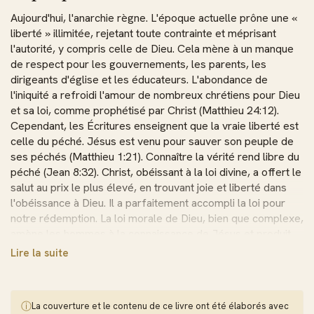
Aujourd'hui, l'anarchie règne. L'époque actuelle prône une «
liberté » illimitée, rejetant toute contrainte et méprisant
l'autorité, y compris celle de Dieu. Cela mène à un manque
de respect pour les gouvernements, les parents, les
dirigeants d'église et les éducateurs. L'abondance de
l'iniquité a refroidi l'amour de nombreux chrétiens pour Dieu
et sa loi, comme prophétisé par Christ (Matthieu 24:12).
Cependant, les Écritures enseignent que la vraie liberté est
celle du péché. Jésus est venu pour sauver son peuple de
ses péchés (Matthieu 1:21). Connaître la vérité rend libre du
péché (Jean 8:32). Christ, obéissant à la loi divine, a offert le
salut au prix le plus élevé, en trouvant joie et liberté dans
l'obéissance à Dieu. Il a parfaitement accompli la loi pour
notre rédemption. La loi morale de Dieu, bien que complexe,
amène les hommes à la connaissance de Jésus et produit
en eux une ressemblance avec leur Père céleste, fruit de la
Lire la suite
vraie foi. L'étude de cette loi dans la prière inspire l'amour
et la méditation quotidienne de la loi de Dieu (Psaume
119:97).
ⓘ
La couverture et le contenu de ce livre ont été élaborés avec