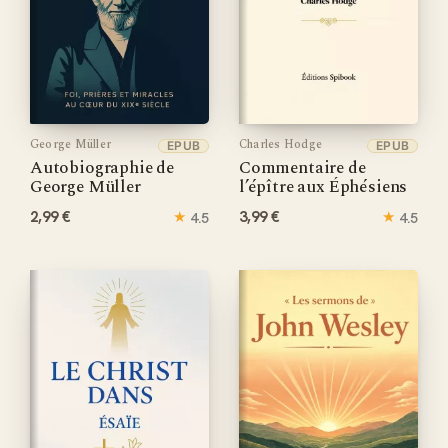
George Müller
Charles Hodge
EPUB
EPUB
Autobiographie de
Commentaire de
George Müller
l’épître aux Éphésiens
2,99 €
★
3,99 €
★
4.5
4.5