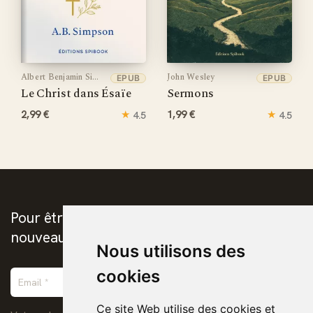
Albert Benjamin Simpson
John Wesley
EPUB
EPUB
Le Christ dans Ésaïe
Sermons
2,99 €
★
1,99 €
★
4.5
4.5
Pour être prévenus de la publication des
nouveaux ebooks chrétiens
Nous utilisons des
cookies
Ce site Web utilise des cookies et