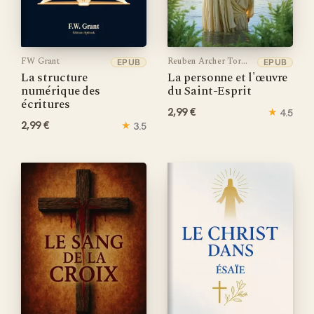
FW Grant
Reuben Archer Torrey
EPUB
EPUB
La structure
La personne et l'œuvre
numérique des
du Saint-Esprit
écritures
2,99 €
★
4.5
2,99 €
★
3.5