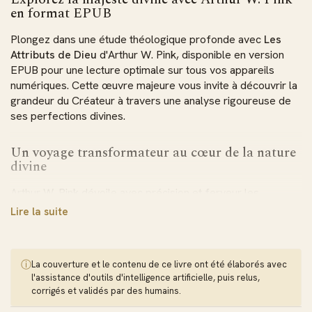
en format EPUB
Plongez dans une étude théologique profonde avec
Les
Attributs de Dieu
d'Arthur W. Pink, disponible en version
EPUB pour une lecture optimale sur tous vos appareils
numériques. Cette œuvre majeure vous invite à découvrir la
grandeur du Créateur à travers une analyse rigoureuse de
ses perfections divines.
Un voyage transformateur au cœur de la nature
divine
Arthur W. Pink dévoile avec précision et ferveur les
caractéristiques essentielles de Dieu. Cette exploration
Lire la suite
examine dix-sept attributs fondamentaux : la souveraineté,
l'immutabilité, la sainteté, la patience, l'amour et la fidélité.
Chaque chapitre propose une définition claire accompagnée
ⓘ
La couverture et le contenu de ce livre ont été élaborés avec
de références scripturaires pour illustrer et approfondir
l'assistance d'outils d'intelligence artificielle, puis relus,
votre compréhension.
corrigés et validés par des humains.