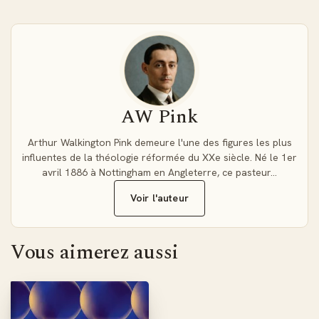
Pourquoi choisir le format EPUB ?
Le format EPUB offre une expérience de lecture adaptative
exceptionnelle. Ajustez la taille des caractères selon vos
préférences, profitez d'une mise en page fluide qui s'adapte
automatiquement à votre écran, et synchronisez vos
annotations sur tous vos appareils. Compatible avec
AW Pink
smartphones, tablettes et liseuses, ce format garantit un
confort de lecture optimal pour méditer sur la grandeur
Arthur Walkington Pink demeure l'une des figures les plus
divine.
influentes de la théologie réformée du XXe siècle. Né le 1er
avril 1886 à Nottingham en Angleterre, ce pasteur…
Une théologie accessible et enrichissante
Voir l'auteur
Pink ne se contente pas d'énumérer des doctrines
abstraites. Il vous guide vers une compréhension vivante qui
nourrit votre foi quotidienne. L'auteur explique pourquoi
Vous aimerez aussi
chaque attribut divin mérite notre contemplation et comment
cette connaissance transforme notre relation avec le
Créateur.