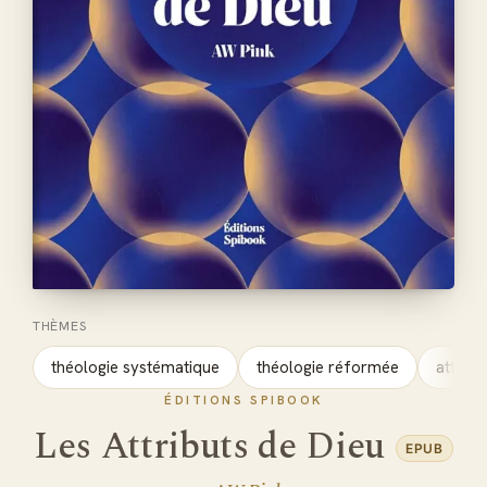
THÈMES
théologie systématique
théologie réformée
attribu
ÉDITIONS SPIBOOK
Les Attributs de Dieu
EPUB