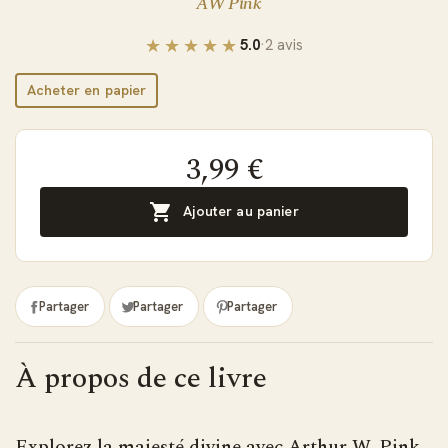
AW Pink
5.0
·
2 avis
Acheter en papier
3,99 €

Ajouter au panier
Partager
Partager
Partager
À propos de ce livre
Explorez la majesté divine avec Arthur W. Pink