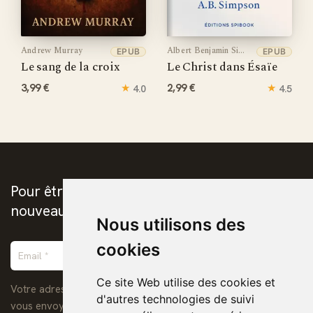
Andrew Murray
Albert Benjamin Simpson
EPUB
EPUB
Le sang de la croix
Le Christ dans Ésaïe
3,99 €
★
2,99 €
★
4.0
4.5
Pour être prévenus de la publication des
nouveaux ebooks chrétiens
Nous utilisons des
cookies
Ce site Web utilise des cookies et
Votre adresse de messagerie est uniquement utilisée pour
d'autres technologies de suivi
vous envoyer notre lettre d'information ainsi que des