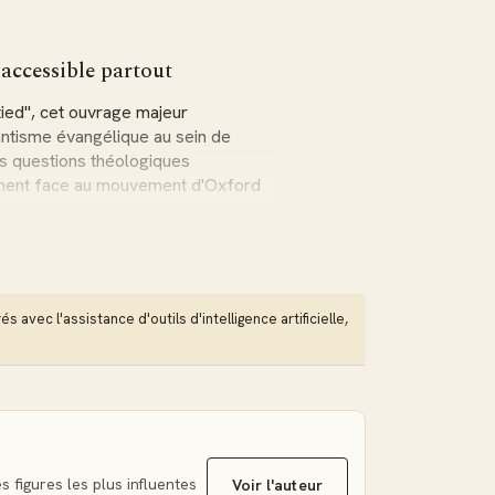
 accessible partout
tied", cet ouvrage majeur
antisme évangélique au sein de
es questions théologiques
rement face au mouvement d'Oxford
lique
de la foi protestante à travers des
 avec l'assistance d'outils d'intelligence artificielle,
autorité suprême des Écritures, la
entielles avec le catholicisme
baptême, de la Sainte Cène, et du
 livre de théologie
 figures les plus influentes
Voir l'auteur