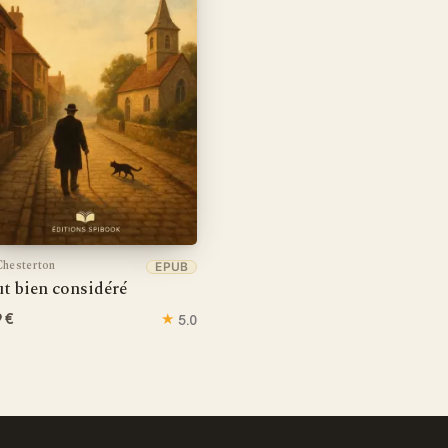
hesterton
EPUB
t bien considéré
9 €
★
5.0