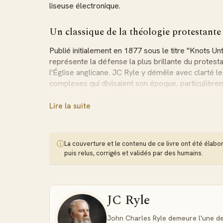
liseuse électronique.
Un classique de la théologie protestante
Publié initialement en 1877 sous le titre "Knots Un
représente la défense la plus brillante du protest
l'Église anglicane. JC Ryle y démêle avec clarté l
complexes qui divisaient son époque, particuliè
et aux tendances ritualistes.
Lire la suite
Contenu théologique et doctrine évangé
Le livre aborde systématiquement les fondements 
ⓘ
La couverture et le contenu de ce livre ont été élaborés
chapitres consacrés à la justification par la foi, l'
puis relus, corrigés et validés par des humains.
simplicité du culte chrétien, et les différences ess
romain. Ryle examine également les questions du 
rôle des sacrements dans la vie spirituelle.
JC Ryle
Pourquoi choisir le format EPUB pour ce
John Charles Ryle demeure l'une des