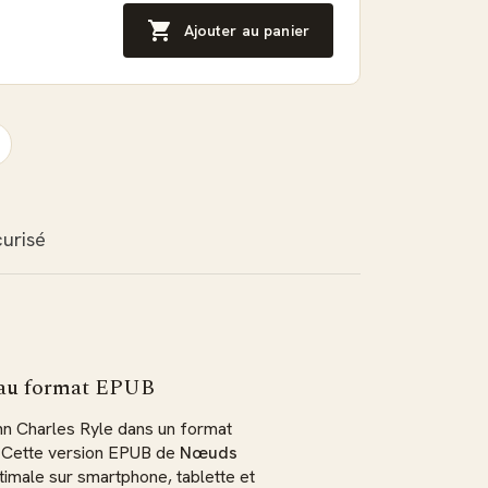

Ajouter au panier
urisé
 au format EPUB
hn Charles Ryle dans un format
. Cette version EPUB de
Nœuds
imale sur smartphone, tablette et