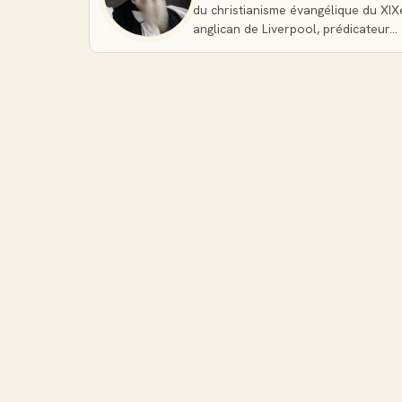
Le format EPUB s'avère particulièrement pratique 
du christianisme évangélique du XIX
approfondie. Vous pouvez ajuster la taille des car
anglican de Liverpool, prédicateur…
rechercher instantanément des termes doctrinaux 
numériquement les passages qui nourrissent votre 
avec la majorité des applications de lecture, ce f
durable de ce trésor littéraire évangélique.
L'auteur : John Charles Ryle, évêque et 
Premier évêque de Liverpool en 1880, JC Ryle de
christianisme évangélique britannique. Son style d'
les vérités doctrinales complexes compréhensible
d'approfondir leur compréhension biblique et de for
face aux courants contradictoires.