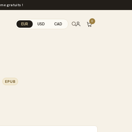
me gratuits !
0
EUR
USD
CAD
EPUB