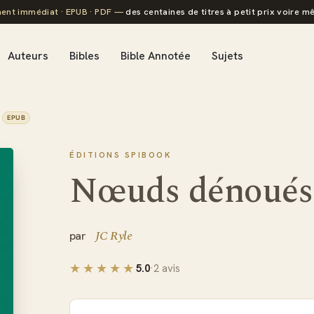
ent immédiat · EPUB · PDF —
des centaines de titres à petit prix voire mê
Auteurs
Bibles
Bible Annotée
Sujets
EPUB
ÉDITIONS SPIBOOK
Nœuds dénoués
JC Ryle
5.0
·
2 avis