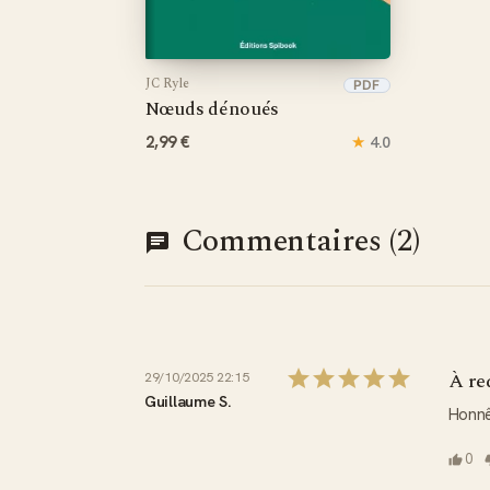
JC Ryle
PDF
Nœuds dénoués
2,99 €
★
4.0
Commentaires (2)
À re
29/10/2025 22:15
Guillaume S.
Honnê
0