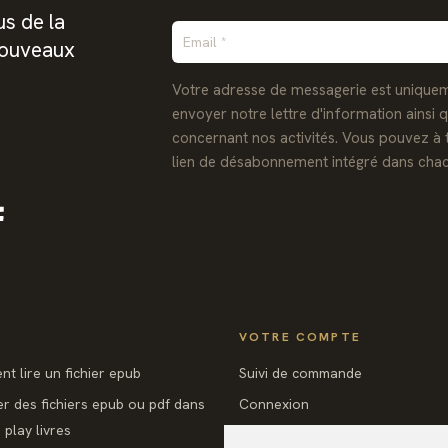
s de la
nouveaux
Votre adresse de messagerie est uniquem
envoyer notre lettre d'information ainsi 
concernant nos activités. Vous pouvez à 
lien de désabonnement intégré dans chac
Facebook
VOTRE COMPTE
t lire un fichier epub
Suivi de commande
er des fichiers epub ou pdf dans
Connexion
play livres
Créez votre compte