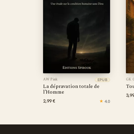
AW Pink
GK C
EPUB
La dépravation totale de
Tou
l’Homme
3,9
2,99 €
★
4.0