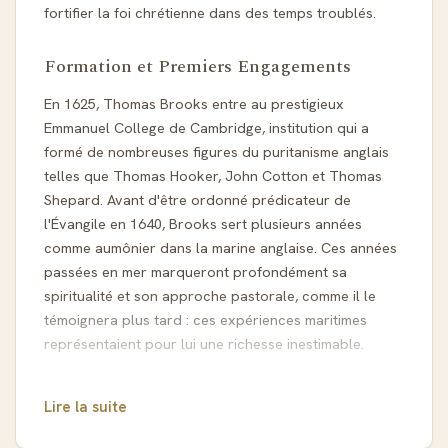
fortifier la foi chrétienne dans des temps troublés.
Formation et Premiers Engagements
En 1625, Thomas Brooks entre au prestigieux
Emmanuel College de Cambridge, institution qui a
formé de nombreuses figures du puritanisme anglais
telles que Thomas Hooker, John Cotton et Thomas
Shepard. Avant d'être ordonné prédicateur de
l'Évangile en 1640, Brooks sert plusieurs années
comme aumônier dans la marine anglaise. Ces années
passées en mer marqueront profondément sa
spiritualité et son approche pastorale, comme il le
témoignera plus tard : ces expériences maritimes
représentaient pour lui une richesse inestimable.
Ministère Pastoral à Londres
Lire la suite
Après la Première Guerre civile anglaise, Thomas