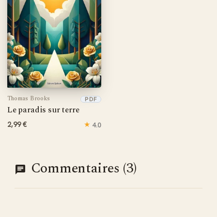
solutions concrètes. Cette ressource théologique aide à
surmonter les doutes, renforce la foi et procure une paix
durable face aux épreuves de l'existence chrétienne.
Thomas Brooks
PDF
Le paradis sur terre
2,99 €
★
4.0
Commentaires (3)