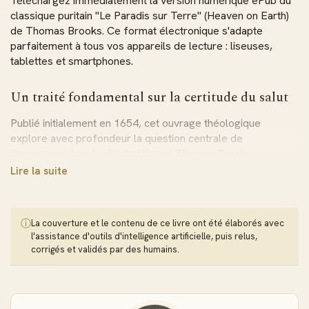
Téléchargez immédiatement la version numérique ePub du
classique puritain "Le Paradis sur Terre" (Heaven on Earth)
de Thomas Brooks. Ce format électronique s'adapte
parfaitement à tous vos appareils de lecture : liseuses,
tablettes et smartphones.
Un traité fondamental sur la certitude du salut
Publié initialement en 1654, cet ouvrage théologique
explore avec profondeur la question centrale de
l'assurance dans la vie chrétienne. Thomas Brooks
démontre qu'il n'existe aucun privilège supérieur à celui
Lire la suite
d'être enfant de Dieu et d'en avoir la certitude. Cette
conviction transforme l'adoration, fortifie la prière et donne
courage au témoignage.
ⓘ
La couverture et le contenu de ce livre ont été élaborés avec
l'assistance d'outils d'intelligence artificielle, puis relus,
L'enseignement d'un maître puritain
corrigés et validés par des humains.
recommandé par Spurgeon
Charles Spurgeon affirmait que Brooks "disperse des
étoiles avec ses deux mains", soulignant la richesse de son