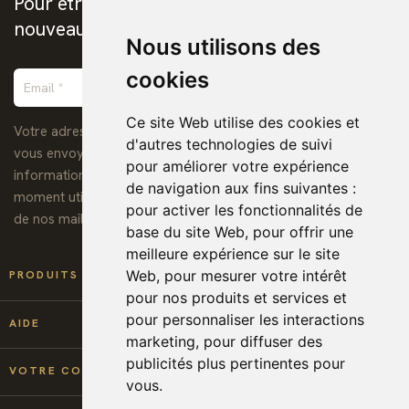
Pour être prévenus de la publication des
nouveaux ebooks chrétiens
Nous utilisons des
cookies
Ce site Web utilise des cookies et
Votre adresse de messagerie est uniquement utilisée pour
d'autres technologies de suivi
vous envoyer notre lettre d'information ainsi que des
pour améliorer votre expérience
informations concernant nos activités. Vous pouvez à tout
de navigation aux fins suivantes :
moment utiliser le lien de désabonnement intégré dans chacun
pour activer les fonctionnalités de
de nos mails.
base du site Web
,
pour offrir une
meilleure expérience sur le site

Web
,
pour mesurer votre intérêt
PRODUITS
pour nos produits et services et
pour personnaliser les interactions

AIDE
marketing
,
pour diffuser des
publicités plus pertinentes pour

VOTRE COMPTE
vous
.