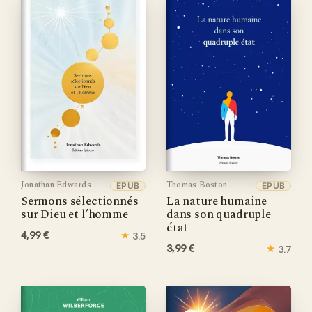
Jonathan Edwards
Thomas Boston
EPUB
EPUB
Sermons sélectionnés
La nature humaine
sur Dieu et l’homme
dans son quadruple
état
4,99 €
★
3.5
3,99 €
★
3.7