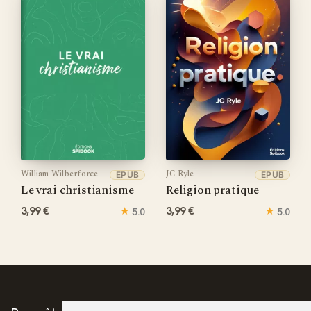
William Wilberforce
JC Ryle
EPUB
EPUB
Le vrai christianisme
Religion pratique
3,99 €
★
3,99 €
★
5.0
5.0