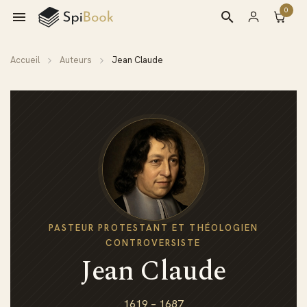
0

search
Accueil
Auteurs
Jean Claude
PASTEUR PROTESTANT ET THÉOLOGIEN
CONTROVERSISTE
Jean Claude
1619 – 1687