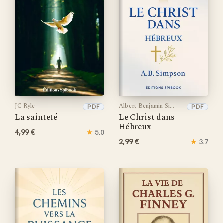
JC Ryle
Albert Benjamin Simpson
PDF
PDF
La sainteté
Le Christ dans
Hébreux
4,99 €
★
5.0
2,99 €
★
3.7