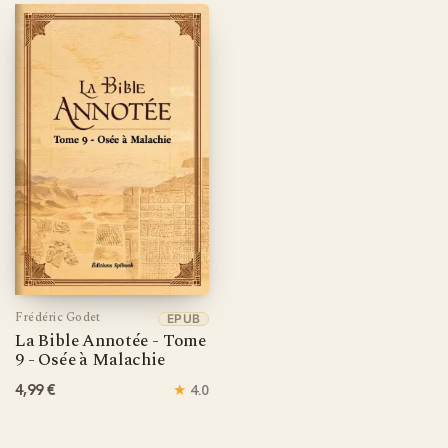
Frédéric Godet
EPUB
La Bible Annotée - Tome
9 - Osée à Malachie
4,99 €
★
4.0