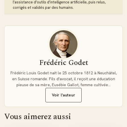
consultation précise avec pagination fixe, facilitant les
l'assistance d'outils d'intelligence artificielle, puis relus,
citations et références exactes dans vos travaux de
corrigés et validés par des humains.
recherche.
Contenu théologique de référence
"Et quand vous seriez morts, morts depuis des siècles,
l'Éternel vous relèvera ; sa puissance est sans borne" : tel
est le message d'Ézéchiel que développe magistralement
cette Bible Annotée. Les commentaires explorent les
Frédéric Godet
visions prophétiques d'Ézéchiel pendant l'exil babylonien et
les révélations apocalyptiques de Daniel, offrant un
Frédéric Louis Godet naît le 25 octobre 1812 à Neuchâtel,
éclairage historique et spirituel inégalé.
en Suisse romande. Fils d'avocat, il reçoit une éducation
pieuse de sa mère, Eusébie Gallot, femme cultivée…
Un outil d'étude durable
Voir l'auteur
Ce PDF haute qualité constitue un investissement
académique permanent. Compatible avec tous les appareils,
Vous aimerez aussi
il s'archive facilement dans votre bibliothèque numérique
personnelle. Les annotations de Godet, reconnues par les