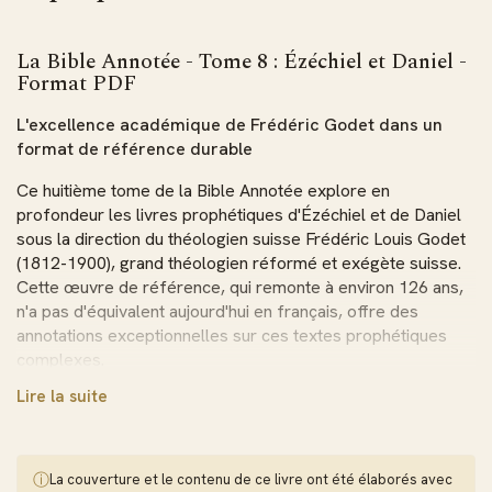
La Bible Annotée - Tome 8 : Ézéchiel et Daniel -
Format PDF
L'excellence académique de Frédéric Godet dans un
format de référence durable
Ce huitième tome de la Bible Annotée explore en
profondeur les livres prophétiques d'Ézéchiel et de Daniel
sous la direction du théologien suisse Frédéric Louis Godet
(1812-1900), grand théologien réformé et exégète suisse.
Cette œuvre de référence, qui remonte à environ 126 ans,
n'a pas d'équivalent aujourd'hui en français, offre des
annotations exceptionnelles sur ces textes prophétiques
complexes.
Lire la suite
Le format PDF préserve fidèlement la mise en page
originale de cette édition académique, garantissant une
expérience de lecture authentique. Idéal pour l'étude
théologique approfondie, ce format permet une
ⓘ
La couverture et le contenu de ce livre ont été élaborés avec