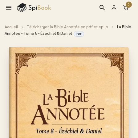
0

search
Accueil
Télécharger la Bible Annotée en pdf et epub
La Bible
Annotée - Tome 8 - Ézéchiel & Daniel
PDF