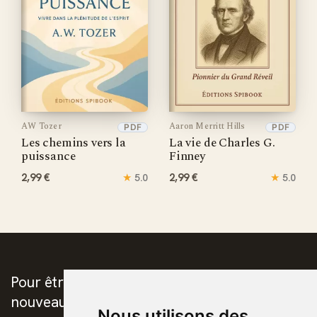
AW Tozer
Aaron Merritt Hills
PDF
PDF
Les chemins vers la
La vie de Charles G.
puissance
Finney
2,99 €
★
2,99 €
★
5.0
5.0
Pour être prévenus de la publication des
nouveaux ebooks chrétiens
Nous utilisons des