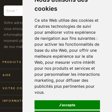
cookies
Ce site Web utilise des cookies et
Votre adresse de messagerie est uniquement utilisée pour
d'autres technologies de suivi
vous envoyer notre lettre d'information ainsi que des
pour améliorer votre expérience
informations concernant nos activités. Vous pouvez à tout
de navigation aux fins suivantes :
moment utiliser le lien de désabonnement intégré dans chacun
pour activer les fonctionnalités de
de nos mails.
base du site Web
,
pour offrir une
meilleure expérience sur le site

Web
,
pour mesurer votre intérêt
PRODUITS
pour nos produits et services et
pour personnaliser les interactions

AIDE
marketing
,
pour diffuser des
publicités plus pertinentes pour

VOTRE COMPTE
vous
.
keyboard_arrow_down
INFORMATIONS
J'accepte