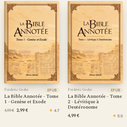
exégètes contemporains, transforment cette édition en
compagnon indispensable pour pasteurs, étudiants en
théologie et chercheurs bibliques.
Accédez immédiatement à cette référence théologique
incontournable
Frédéric Godet
Frédéric Godet
EPUB
EPUB
La Bible Annotée - Tome
La Bible Annotée - Tome
1 - Genèse et Exode
2 - Lévitique à
Deutéronome
2,99 €
★
4.7
4,99 €
4,99 €
★
5.0