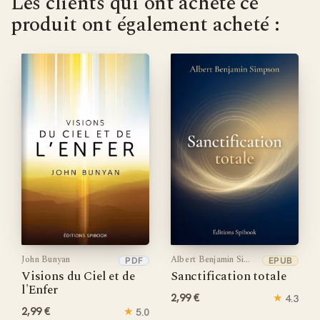
Les clients qui ont acheté ce
produit ont également acheté :
John Bunyan
Albert Benjamin Simpson
PDF
EPUB
Visions du Ciel et de
Sanctification totale
l'Enfer
2,99 €
★
4.3
2,99 €
★
5.0