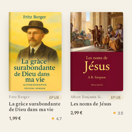
Fritz Berger
Albert Benjamin Simpson
EPUB
EPUB
La grâce surabondante
Les noms de Jésus
de Dieu dans ma vie
2,99 €
★
3.5
1,99 €
★
4.7