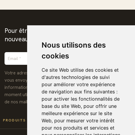
Pour être prévenus de la publication des
nouveaux ebooks chrétiens
Nous utilisons des
cookies
Ce site Web utilise des cookies et
Votre adresse de messagerie est uniquement utilisée pour
d'autres technologies de suivi
vous envoyer notre lettre d'information ainsi que des
pour améliorer votre expérience
informations concernant nos activités. Vous pouvez à tout
de navigation aux fins suivantes :
moment utiliser le lien de désabonnement intégré dans chacun
pour activer les fonctionnalités de
de nos mails.
base du site Web
,
pour offrir une
meilleure expérience sur le site

Web
,
pour mesurer votre intérêt
PRODUITS
pour nos produits et services et