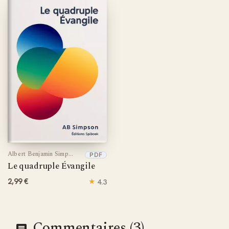
tablette ou liseuse électronique. Enrichissez votre vie
spirituelle avec cette ressource théologique incontournable
qui continue d'inspirer les chrétiens évangéliques du monde
entier.
Albert Benjamin Simpson
PDF
Le quadruple Évangile
2,99 €
★
4.3
Commentaires (3)