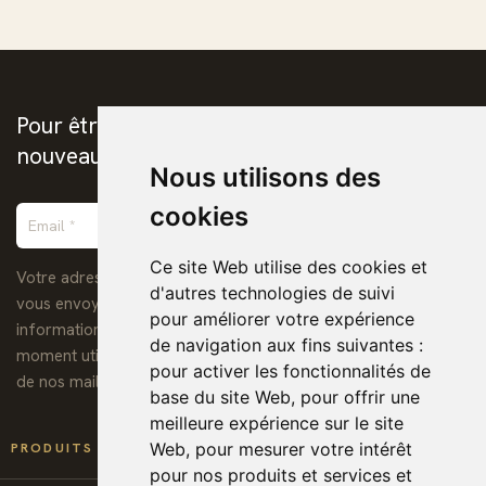
Pour être prévenus de la publication des
nouveaux ebooks chrétiens
Nous utilisons des
cookies
Ce site Web utilise des cookies et
Votre adresse de messagerie est uniquement utilisée pour
d'autres technologies de suivi
vous envoyer notre lettre d'information ainsi que des
pour améliorer votre expérience
informations concernant nos activités. Vous pouvez à tout
de navigation aux fins suivantes :
moment utiliser le lien de désabonnement intégré dans chacun
pour activer les fonctionnalités de
de nos mails.
base du site Web
,
pour offrir une
meilleure expérience sur le site

Web
,
pour mesurer votre intérêt
PRODUITS
pour nos produits et services et