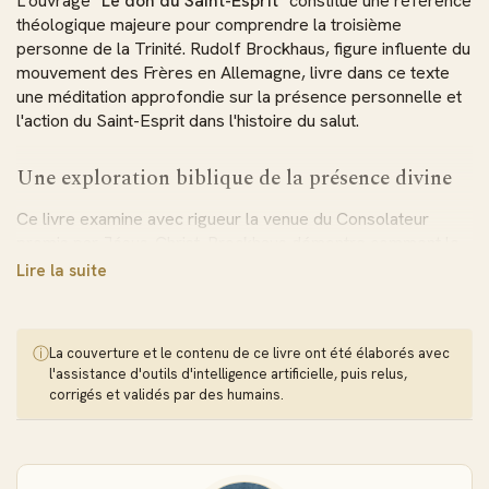
L'ouvrage
"Le don du Saint-Esprit"
constitue une référence
théologique majeure pour comprendre la troisième
personne de la Trinité. Rudolf Brockhaus, figure influente du
mouvement des Frères en Allemagne, livre dans ce texte
une méditation approfondie sur la présence personnelle et
l'action du Saint-Esprit dans l'histoire du salut.
Une exploration biblique de la présence divine
Ce livre examine avec rigueur la venue du Consolateur
promis par Jésus-Christ. Brockhaus démontre comment le
Saint-Esprit, descendu lors de la Pentecôte après l'œuvre
Lire la suite
rédemptrice accomplie, habite désormais dans les croyants.
L'auteur distingue clairement l'action de l'Esprit sous
l'Ancienne Alliance de sa présence permanente inaugurée
ⓘ
La couverture et le contenu de ce livre ont été élaborés avec
dans le Nouveau Testament.
l'assistance d'outils d'intelligence artificielle, puis relus,
corrigés et validés par des humains.
Les thématiques développées dans l'ePub
L'analyse couvre plusieurs dimensions essentielles : la
personne divine du Saint-Esprit, le baptême spirituel qui unit