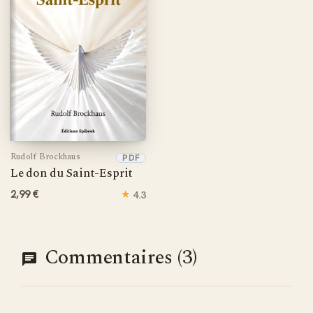
systématique. Fils de Carl Brockhaus, fondateur du
mouvement des Frères allemands, il a dirigé la maison
d'édition familiale et participé à la révision de la Bible
d'Elberfeld. Ses écrits demeurent des ouvrages de
référence pour l'enseignement biblique rigoureux.
Rudolf Brockhaus
PDF
Le don du Saint-Esprit
2,99 €
★
4.3
Commentaires (3)