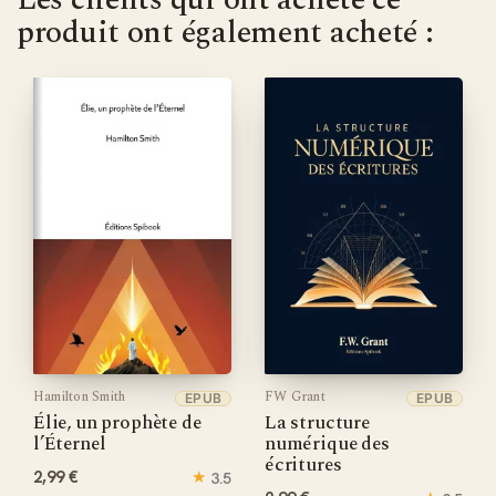
produit ont également acheté :
Hamilton Smith
FW Grant
EPUB
EPUB
Élie, un prophète de
La structure
l’Éternel
numérique des
écritures
2,99 €
★
3.5