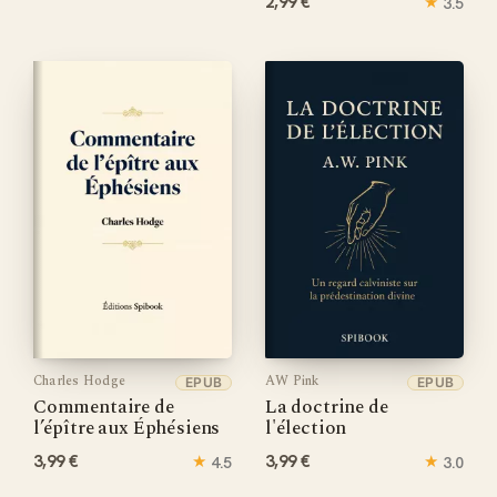
2,99 €
★
3.5
Charles Hodge
AW Pink
EPUB
EPUB
Commentaire de
La doctrine de
l’épître aux Éphésiens
l'élection
3,99 €
★
3,99 €
★
4.5
3.0