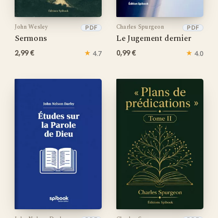
John Wesley
Charles Spurgeon
PDF
PDF
Sermons
Le Jugement dernier
2,99 €
★
0,99 €
★
4.7
4.0