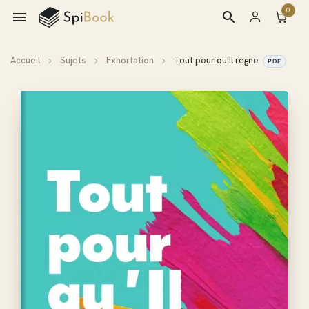
0

search
Accueil
Sujets
Exhortation
Tout pour qu'Il règne
PDF