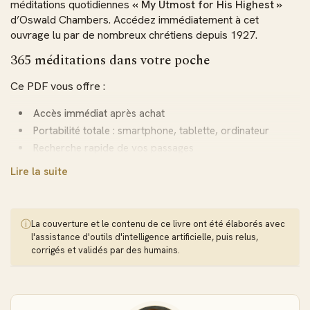
méditations quotidiennes
« My Utmost for His Highest »
d’Oswald Chambers. Accédez immédiatement à cet
ouvrage lu par de nombreux chrétiens depuis 1927.
365 méditations dans votre poche
Ce PDF vous offre :
Accès immédiat
après achat
Portabilité totale
: smartphone, tablette, ordinateur
Recherche rapide
de vos passages
Lecture hors ligne
, sans connexion internet
Lire la suite
Contenu identique à la version papier
Un verset biblique et une méditation pour chaque jour
ⓘ
La couverture et le contenu de ce livre ont été élaborés avec
L’intégralité des textes d’Oswald Chambers
l'assistance d'outils d'intelligence artificielle, puis relus,
corrigés et validés par des humains.
Un format pratique pour une discipline quotidienne
Navigation facile entre les 365 jours
Les atouts du format PDF