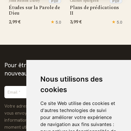
John Nelson Darby
Charles Spurgeon
PDF
PDF
Études sur la Parole de
Plans de prédications
Dieu
II
2,99 €
★
3,99 €
★
5.0
5.0
Pour être prévenus de la publication des
nouveaux ebooks chrétiens
Nous utilisons des
cookies
Ce site Web utilise des cookies et
Votre adresse de messagerie est uniquement utilisée pour
d'autres technologies de suivi
vous envoyer notre lettre d'information ainsi que des
pour améliorer votre expérience
informations concernant nos activités. Vous pouvez à tout
de navigation aux fins suivantes :
moment utiliser le lien de désabonnement intégré dans chacun