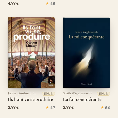
4,99 €
★
4.5
James Gordon Lindsay
Smith Wigglesworth
EPUB
EPUB
Ils l'ont vu se produire
La foi conquérante
2,99 €
★
2,99 €
★
4.7
5.0