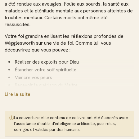
a été rendue aux aveugles, l’ouïe aux sourds, la santé aux
malades et la plénitude mentale aux personnes atteintes de
troubles mentaux. Certains morts ont même été
ressuscités.
Votre foi grandira en lisant les réflexions profondes de
Wigglesworth sur une vie de foi. Comme lui, vous
découvrirez que vous pouvez :
Réaliser des exploits pour Dieu
Étancher votre soif spirituelle
Vaincre vos peurs
Recevoir la guérison du Maître
Prendre autorité sur Satan
Lire la suite
Devenir un évangéliste efficace
Trouver la puissance de Dieu pour la vie quotidienne
ⓘ
La couverture et le contenu de ce livre ont été élaborés avec
En explorant quotidiennement ces vérités de l’apôtre de la
l'assistance d'outils d'intelligence artificielle, puis relus,
foi, vous vous connecterez à la puissance glorieuse de
corrigés et validés par des humains.
Dieu, dissiperez vos doutes, renforcerez votre foi et verrez