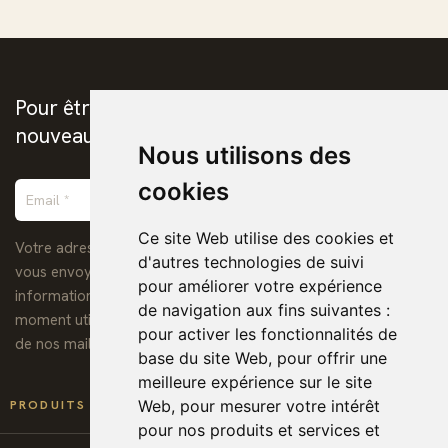
Pour être prévenus de la publication des
nouveaux ebooks chrétiens
Nous utilisons des
cookies
Ce site Web utilise des cookies et
Votre adresse de messagerie est uniquement utilisée pour
d'autres technologies de suivi
vous envoyer notre lettre d'information ainsi que des
pour améliorer votre expérience
informations concernant nos activités. Vous pouvez à tout
de navigation aux fins suivantes :
moment utiliser le lien de désabonnement intégré dans chacun
pour activer les fonctionnalités de
de nos mails.
base du site Web
,
pour offrir une
meilleure expérience sur le site

Web
,
pour mesurer votre intérêt
PRODUITS
pour nos produits et services et