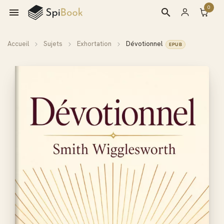
0

search
Accueil
Sujets
Exhortation
Dévotionnel
EPUB