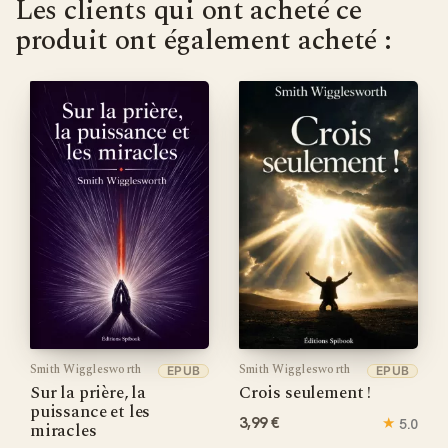
Les clients qui ont acheté ce
produit ont également acheté :
Smith Wigglesworth
Smith Wigglesworth
EPUB
EPUB
Sur la prière, la
Crois seulement !
puissance et les
3,99 €
★
5.0
miracles