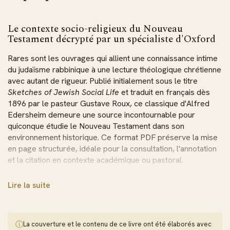
Le contexte socio-religieux du Nouveau
Testament décrypté par un spécialiste d'Oxford
Rares sont les ouvrages qui allient une connaissance intime
du judaïsme rabbinique à une lecture théologique chrétienne
avec autant de rigueur. Publié initialement sous le titre
Sketches of Jewish Social Life
et traduit en français dès
1896 par le pasteur Gustave Roux, ce classique d'Alfred
Edersheim demeure une source incontournable pour
quiconque étudie le Nouveau Testament dans son
environnement historique. Ce format PDF préserve la mise
en page structurée, idéale pour la consultation, l'annotation
et la citation en contexte académique ou pastoral.
Une autorité reconnue entre Torah, Talmud et
Lire la suite
exégèse chrétienne
Alfred Edersheim (1825-1889) a reçu une formation
ⓘ
La couverture et le contenu de ce livre ont été élaborés avec
hébraïque approfondie dès son enfance viennoise, étudiant