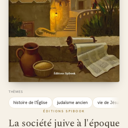
THÈMES
histoire de l'Église
judaïsme ancien
vie de Jésus
ÉDITIONS SPIBOOK
La société juive à l'époque