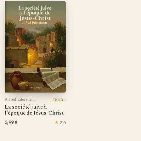
social, politique et cultuel d'origine.
Un outil d'étude conçu pour la recherche et la
prédication
Le format PDF offre aux pasteurs, enseignants et étudiants
en théologie un document stable et imprimable, parfait pour
extraire des citations précises, préparer des cours ou
nourrir une série de prédications sur le monde du Nouveau
Testament. Grâce à la fonction de recherche textuelle,
localisez instantanément les passages relatifs aux
Pharisiens, au système synagogal ou aux coutumes
matrimoniales juives. Un indispensable pour toute
bibliothèque d'étude biblique sérieuse.
Alfred Edersheim
EPUB
La société juive à
l'époque de Jésus-Christ
3,99 €
★
3.0