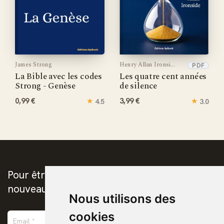
James Strong
Henry Allan Ironside
PDF
La Bible avec les codes
Les quatre cent années
Strong - Genèse
de silence
0,99 €
★
3,99 €
★
4.5
3.0
Pour être prévenus de la publication des
nouveaux ebooks chrétiens
Nous utilisons des
cookies