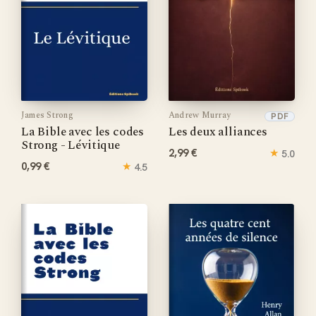
James Strong
Andrew Murray
PDF
La Bible avec les codes
Les deux alliances
Strong - Lévitique
2,99 €
★
5.0
0,99 €
★
4.5