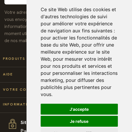
Ce site Web utilise des cookies et
Votre adresse de messagerie est uniquement utilisée pour
d'autres technologies de suivi
vous envoyer notre lettre d'information ainsi que des
pour améliorer votre expérience
informations concernant nos activités. Vous pouvez à tout
de navigation aux fins suivantes :
moment utiliser le lien de désabonnement intégré dans chacun
pour activer les fonctionnalités de
de nos mails.
base du site Web
,
pour offrir une
meilleure expérience sur le site

Web
,
pour mesurer votre intérêt
PRODUITS
pour nos produits et services et
pour personnaliser les interactions

AIDE
marketing
,
pour diffuser des
publicités plus pertinentes pour

VOTRE COMPTE
vous
.
keyboard_arrow_down
INFORMATIONS
J'accepte
Je refuse
Site sécurisé
Paiement et téléchargement 100% sécurisé