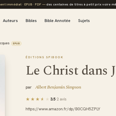
ent immédiat · EPUB · PDF —
des centaines de titres à petit prix voire mê
Auteurs
Bibles
Bible Annotée
Sujets
acques
EPUB
ÉDITIONS SPIBOOK
Le Christ dans 
Albert Benjamin Simpson
3.5
·
2 avis
https://www.amazon.fr/dp/B0CQH5ZPLY