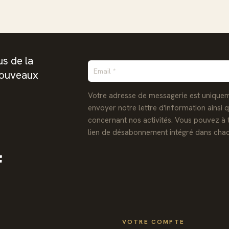
s de la
nouveaux
Votre adresse de messagerie est uniquem
envoyer notre lettre d'information ainsi 
concernant nos activités. Vous pouvez à 
lien de désabonnement intégré dans chac
Facebook
VOTRE COMPTE