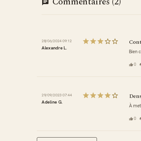
Commentaires (2)
Cont
28/06/2024 09:12
Alexandre L.
Bien c
0
Dens
29/09/2023 07:44
Adeline G.
À mett
0