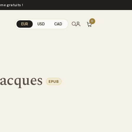
me gratuits !
0
EUR
USD
CAD
Jacques
EPUB