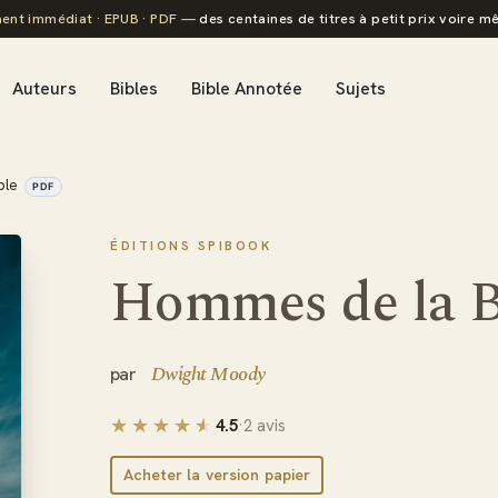
ent immédiat · EPUB · PDF —
des centaines de titres à petit prix voire mê
Auteurs
Bibles
Bible Annotée
Sujets
ble
PDF
ÉDITIONS SPIBOOK
Hommes de la B
Dwight Moody
4.5
·
2 avis
Acheter la version papier