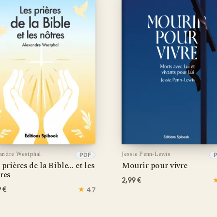
andre Westphal
Jessie Penn-Lewis
PDF
 prières de la Bible… et les
Mourir pour vivre
res
2,99 €
9 €
★
4.7