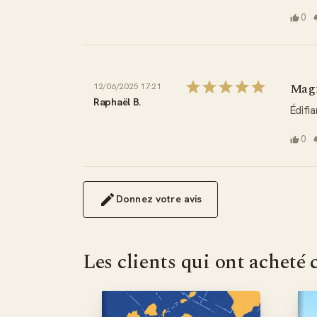
0
Magn
12/06/2025 17:21
Raphaël B.
Édifia
0
Donnez votre avis
Les clients qui ont acheté 