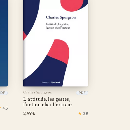
Charles Spurgeon
PDF
PDF
L'attitude, les gestes,
l'action chez l'orateur
★
4.5
2,99 €
★
3.5