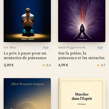
AA Allen
Smith Wigglesworth
PDF
PDF
Le prix à payer pour un
Sur la prière, la
ministère de puissance
puissance et les miracles
3,99 €
★
4,99 €
★
5.0
4.7