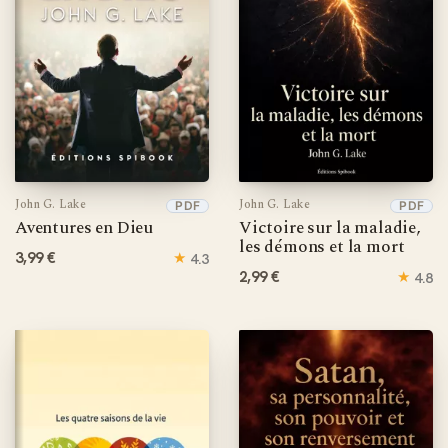
John G. Lake
John G. Lake
PDF
PDF
Aventures en Dieu
Victoire sur la maladie,
les démons et la mort
3,99 €
★
4.3
2,99 €
★
4.8