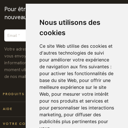
Pour être prévenus de la publication des
nouveaux ebooks chrétiens
Nous utilisons des
cookies
Ce site Web utilise des cookies et
Votre adresse de messagerie est uniquement utilisée pour
d'autres technologies de suivi
vous envoyer notre lettre d'information ainsi que des
pour améliorer votre expérience
informations concernant nos activités. Vous pouvez à tout
de navigation aux fins suivantes :
moment utiliser le lien de désabonnement intégré dans chacun
pour activer les fonctionnalités de
de nos mails.
base du site Web
,
pour offrir une
meilleure expérience sur le site

Web
,
pour mesurer votre intérêt
PRODUITS
pour nos produits et services et
pour personnaliser les interactions

AIDE
marketing
,
pour diffuser des
publicités plus pertinentes pour

VOTRE COMPTE