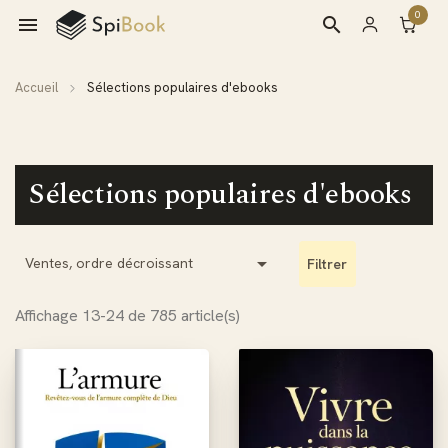
0

search
Accueil
Sélections populaires d'ebooks
Sélections populaires d'ebooks

Ventes, ordre décroissant
Filtrer
Affichage 13-24 de 785 article(s)