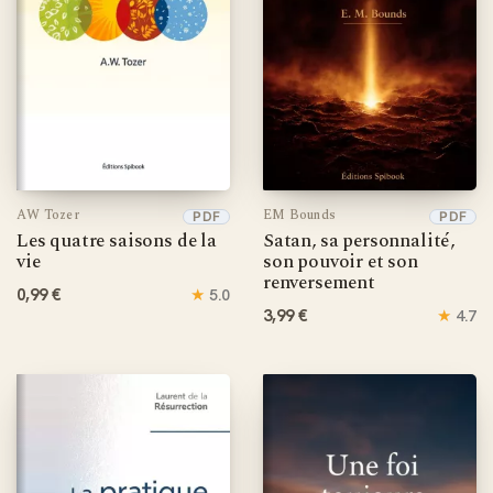
AW Tozer
EM Bounds
PDF
PDF
Les quatre saisons de la
Satan, sa personnalité,
vie
son pouvoir et son
renversement
0,99 €
★
5.0
3,99 €
★
4.7