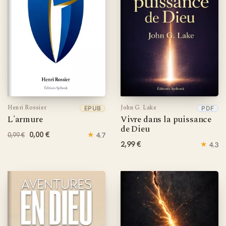
Henri Rossier
John G. Lake
EPUB
PDF
L'armure
Vivre dans la puissance
de Dieu
0,00 €
★
4.7
0,99 €
2,99 €
★
4.3