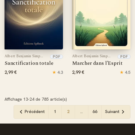
Albert Benjamin Simpson
Albert Benjamin Simpson
PDF
PDF
Sanctification totale
Marcher dans l’Esprit
2,99 €
★
2,99 €
★
4.3
4.5
Affichage 13-24 de 785 article(s)


Précédent
1
2
…
66
Suivant