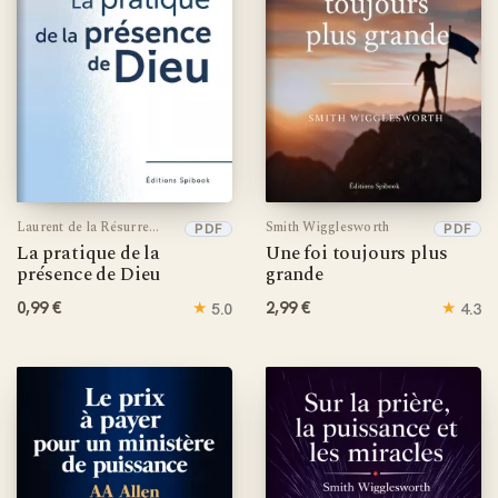
Laurent de la Résurrection
Smith Wigglesworth
PDF
PDF
La pratique de la
Une foi toujours plus
présence de Dieu
grande
0,99 €
★
2,99 €
★
5.0
4.3